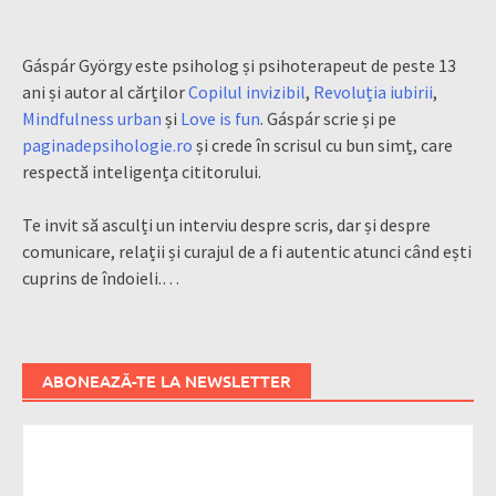
Gáspár György este psiholog și psihoterapeut de peste 13
ani și autor al cărților
Copilul invizibil
,
Revoluția iubirii
,
Mindfulness urban
și
Love is fun
. Gáspár scrie și pe
paginadepsihologie.ro
și crede în scrisul cu bun simț, care
respectă inteligența cititorului.
Te invit să asculți un interviu despre scris, dar și despre
comunicare, relații și curajul de a fi autentic atunci când ești
cuprins de îndoieli.…
ABONEAZĂ-TE LA NEWSLETTER