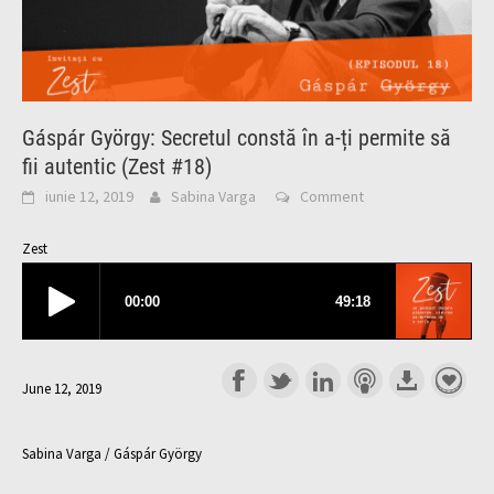
Gáspár György: Secretul constă în a-ți permite să
fii autentic (Zest #18)
iunie 12, 2019
Sabina Varga
Comment
Zest
June 12, 2019
Sabina Varga / Gáspár György