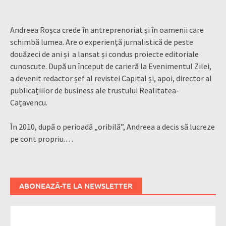
Andreea Roșca crede în antreprenoriat și în oamenii care
schimbă lumea. Are o experiență jurnalistică de peste
douăzeci de ani și a lansat și condus proiecte editoriale
cunoscute. După un început de carieră la Evenimentul Zilei,
a devenit redactor șef al revistei Capital și, apoi, director al
publicațiilor de business ale trustului Realitatea-
Cațavencu.
În 2010, după o perioadă „oribilă”, Andreea a decis să lucreze
pe cont propriu.…
ABONEAZĂ-TE LA NEWSLETTER