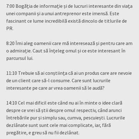
7:00 Bogăția de informație și de lucruri interesante din viața
unei companii și a unui antreprenor este imensă. Este
fascinant ce lume incredibilă există dincolo de titlurile de
PR.
8:20 Îmi aleg oamenii care mă interesează și pentru care am
o admirație. Caut să înțeleg omul și ce este interesant în
parcursul lui.
11:10 Trebuie să ai conștiința că ai un produs care are nevoie
de un client care să-l consume. Care sunt lucrurile
interesante pe care ar vrea oamenii să le audă?
14:10 Cel mai dificil este când nu ai în minte o idee clară
despre ce vrei să știi despre omul respectiv, când arunci
întrebările pur și simplu sau, cumva, pescuiești. Lucrurile
dezlânate sunt sunt cele mai complicate, iar, fără
pregătire, e greu să nu fii dezlânat.