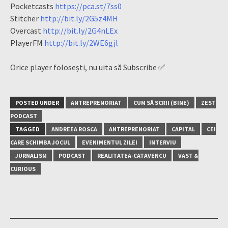
Pocketcasts
https://pca.st/7ss0
Stitcher
http://bit.ly/2G5z4MH
Overcast
http://bit.ly/2G4nLEx
PlayerFM
http://bit.ly/2WE6gjl
Orice player folosești, nu uita să Subscribe ✅
POSTED UNDER
ANTREPRENORIAT
CUM SĂ SCRII (BINE)
ZEST
PODCAST
TAGGED
ANDREEA ROSCA
ANTREPRENORIAT
CAPITAL
CEI
CARE SCHIMBA JOCUL
EVENIMENTUL ZILEI
INTERVIU
JURNALISM
PODCAST
REALITATEA-CATAVENCU
VAST &
CURIOUS