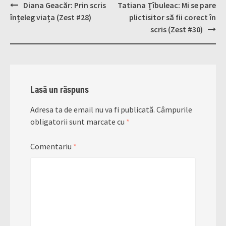
Post
Diana Geacăr: Prin scris
Tatiana Țîbuleac: Mi se pare
navigation
înțeleg viața (Zest #28)
plictisitor să fii corect în
scris (Zest #30)
Lasă un răspuns
Adresa ta de email nu va fi publicată.
Câmpurile
obligatorii sunt marcate cu
*
Comentariu
*