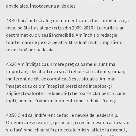
am de ales. Întotdeauna ai de ales.
43:40 Dacă ar fi să aleg un moment care a fost oribil în viața
mea, pe ăla l-aș alege (criza din 2009-2010). Lucrurile s-au
destrămat cu o viteză incredibilă. Am închis o redacție
foarte mare de pe o zi pe alta. Mi-a luat mult timp să-mi
revin după perioada aia.
45:20 Am învățat cu un mare preț că oamenii sunt mai
importanți decât altceva și că trebuie să fii atent și uman,
indiferent de cât de complicată este situația. Am mai
învățat că tu ca om începi să pierzi când începi să-ți
zăpăcești valorile. Trebuie să-ți fie foarte clar pentru cine
lupți, pentru că vine un moment când trebuie să alegi.
48:50 Cred că, indiferent ce faci, e nevoie de leadership.
Omenii care au valori și principii și cred în meseria asta și vor
s-o facă bine, chiar și în proiectele mici și aflate la început,