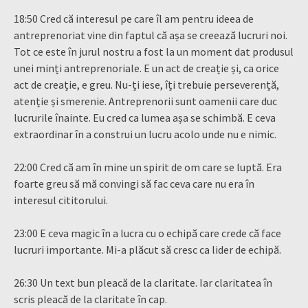
18:50 Cred că interesul pe care îl am pentru ideea de
antreprenoriat vine din faptul că așa se creează lucruri noi.
Tot ce este în jurul nostru a fost la un moment dat produsul
unei minți antreprenoriale. E un act de creație și, ca orice
act de creație, e greu. Nu-ți iese, îți trebuie perseverență,
atenție și smerenie. Antreprenorii sunt oamenii care duc
lucrurile înainte. Eu cred ca lumea așa se schimbă. E ceva
extraordinar în a construi un lucru acolo unde nu e nimic.
22:00 Cred că am în mine un spirit de om care se luptă. Era
foarte greu să mă convingi să fac ceva care nu era în
interesul cititorului.
23:00 E ceva magic în a lucra cu o echipă care crede că face
lucruri importante. Mi-a plăcut să cresc ca lider de echipă.
26:30 Un text bun pleacă de la claritate. Iar claritatea în
scris pleacă de la claritate în cap.