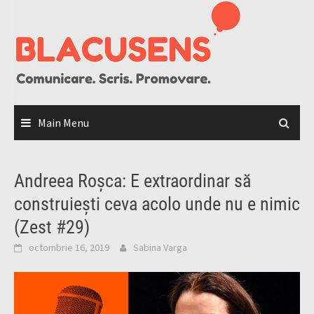
Skip
to
content
Main Menu
Andreea Roșca: E extraordinar să
construiești ceva acolo unde nu e nimic
(Zest #29)
octombrie 16, 2019
Sabina Varga