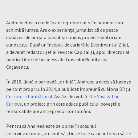
Andreea Roșca crede în antreprenoriat și în oamenii care
schimbă lumea. Are o experiență jurnalistică de peste
douăzeci de ani și a lansat și condus proiecte editoriale
cunoscute. După un început de carieră la Evenimentul Zilei,
a devenit redactor șef al revistei Capital și, apoi, director al
publicațiilor de business ale trustului Realitatea-
Cațavencu.
În 2010, după o perioadă „oribilă”, Andreea a decis să lucreze
pe cont propriu. În 2014, a publicat împreună cu Mona Dîrțu
Cei care schimbă jocul
. Astăzi dezvoltă
The Vast & The
Curious
, un proiect prin care aduce publicului poveștile
remarcabile ale antreprenorilor români.
Pentru că Andreea este de obicei în scaunul
intervievatorului, am vrut să știu ce face ca un interviu să fie