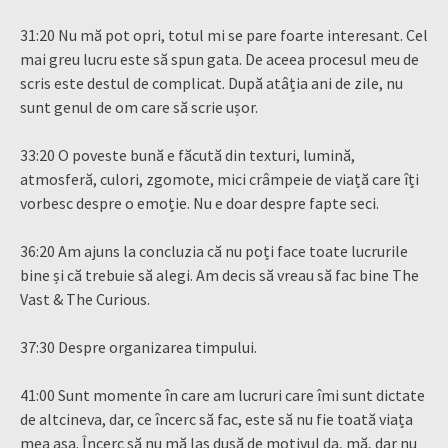
31:20 Nu mă pot opri, totul mi se pare foarte interesant. Cel
mai greu lucru este să spun gata. De aceea procesul meu de
scris este destul de complicat. După atâția ani de zile, nu
sunt genul de om care să scrie ușor.
33:20 O poveste bună e făcută din texturi, lumină,
atmosferă, culori, zgomote, mici crâmpeie de viață care îți
vorbesc despre o emoție. Nu e doar despre fapte seci.
36:20 Am ajuns la concluzia că nu poți face toate lucrurile
bine și că trebuie să alegi. Am decis să vreau să fac bine The
Vast & The Curious.
37:30 Despre organizarea timpului.
41:00 Sunt momente în care am lucruri care îmi sunt dictate
de altcineva, dar, ce încerc să fac, este să nu fie toată viața
mea așa. Încerc să nu mă las dusă de motivul da, mă, dar nu