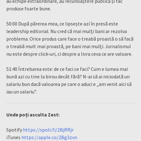
au echipe extraordinare, au recunoaștere publică și fac
produse foarte bune.
50:00 După părerea mea, ce lipsește azi în presă este
leadership editorial. Nu cred că mai mulți bani ar rezolva
problema. Orice produs care face o treabă proastă o să facă
o treabă mult mai proastă, pe bani mai mulți. Jurnalismul
nu este despre click-uri, ci despre a livra ceva ce are valoare.
51:40 Întrebarea este: de ce faci ce faci? Cum e lumea mai
bună azi cu tine la birou decât fără? N-ai să ai niciodată un
salariu bun dacă valoarea pe care o aduci e „am venit aici să
iau un salariu”.
Unde poți asculta Zest:
Spotify
https://spoti.fi/2BjRRjr
iTunes
https://apple.co/2Bg3zvn