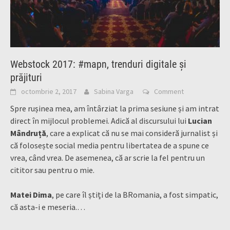
Webstock 2017: #mapn, trenduri digitale și
prăjituri
octombrie 2, 2017
Sabina Varga
Comment
Spre rușinea mea, am întârziat la prima sesiune și am intrat
direct în mijlocul problemei. Adică al discursului lui
Lucian
Mândruță
, care a explicat că nu se mai consideră jurnalist și
că folosește social media pentru libertatea de a spune ce
vrea, când vrea. De asemenea, că ar scrie la fel pentru un
cititor sau pentru o mie.
Matei Dima
, pe care îl știți de la BRomania, a fost simpatic,
că asta-i e meseria.…