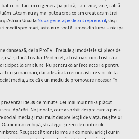
ebat ce ne facem cu generația pitică, care vine, vine, calcă
evoluăm. „Acum nu aș mai putea crea ce am creat acum trei
a și Adrian Ursu la
Noua generație de antreprenori!
, deși
ri medii spre mari, asta nu e toată lumea din lume – nici pe
cine dansează, de la ProTV. „Trebuie și modelele să plece de
și să-și facă treaba. Pentru el, a fost oarecum trist că a
articipat la emisiune. Nu pentru că ar face actorie pentru
e actori și mai mari, dar adevărata recunoaștere vine de la
social media, zice că e un mediu de promovare necesar în
de prezentări de 30 de minute. Cel mai mult mi-a plăcut
sterul Apărării Naționale, care a vorbit despre cum a pus #
 social media și mai mult despre lecții de viață, reușite or
. Oamenii au echipă, strategie și zeci de conturi de
nistrat. Reușesc să transforme un domeniu arid și dur în