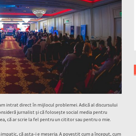
m intrat direct în mijlocul problemei. Adică al discursului
consideră jurnalist și că folosește social media pentru
, că ar scrie la fel pentru un cititor sau pentru o mie.
t simpatic, că asta-i e meseria. A povestit cum a început, cum