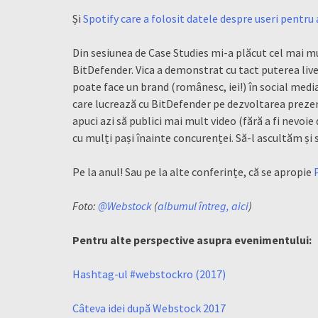
Și
Spotify care a folosit datele despre useri pentru a
Din sesiunea de Case Studies mi-a plăcut cel mai 
BitDefender. Vica a demonstrat cu tact puterea live
poate face un brand (românesc, iei!) în social medi
care lucrează cu BitDefender pe dezvoltarea prezenț
apuci azi să publici mai mult video (fără a fi nevoie
cu mulți pași înainte concurenței. Să-l ascultăm și 
Pe la anul! Sau pe la alte conferințe, că se apropie
Foto:
@Webstock
(
albumul întreg, aici
)
Pentru alte perspective asupra evenimentului:
Hashtag-ul #webstockro (2017)
Câteva idei după Webstock 2017