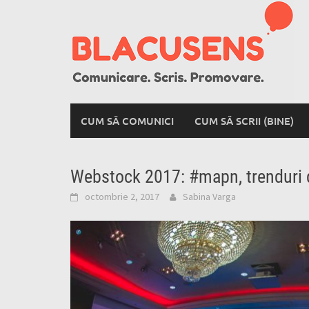
Skip
to
content
CUM SĂ COMUNICI
CUM SĂ SCRII (BINE)
Webstock 2017: #mapn, trenduri dig
octombrie 2, 2017
Sabina Varga