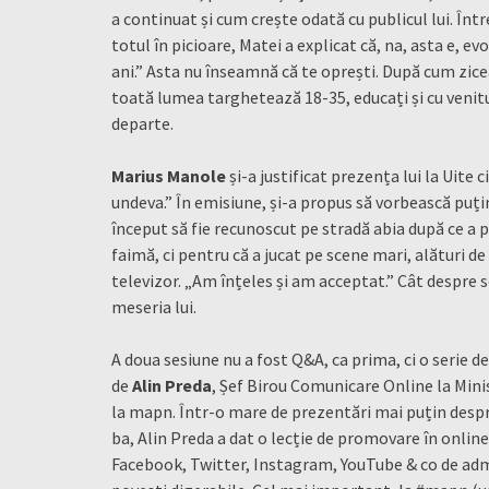
a continuat și cum crește odată cu publicul lui. Într
totul în picioare, Matei a explicat că, na, asta e, 
ani.” Asta nu înseamnă că te oprești. După cum zice
toată lumea targhetează 18-35, educați și cu venitu
departe.
Marius Manole
și-a justificat prezența lui la Uite 
undeva.” În emisiune, și-a propus să vorbească puțin 
început să fie recunoscut pe stradă abia după ce a p
faimă, ci pentru că a jucat pe scene mari, alături d
televizor. „Am înțeles și am acceptat.” Cât despre 
meseria lui.
A doua sesiune nu a fost Q&A, ca prima, ci o serie 
de
Alin Preda
, Șef Birou Comunicare Online la Mini
la mapn. Într-o mare de prezentări mai puțin despre
ba, Alin Preda a dat o lecție de promovare în online
Facebook, Twitter, Instagram, YouTube & co de admi