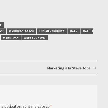
E
SCU
FLORIN BOLDESCU
LUCIAN MANDRUTA
MAPN
MARIUS
WEBSTOCK
WEBSTOCK 2017
Marketing à la Steve Jobs
le obligatorii sunt marcate cu
*