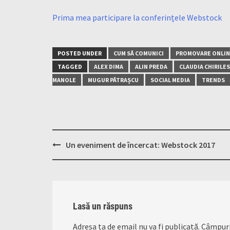
Prima mea participare la conferințele Webstock
POSTED UNDER
CUM SĂ COMUNICI
PROMOVARE ONLIN
TAGGED
ALEX DIMA
ALIN PREDA
CLAUDIA CHIRILE
MANOLE
MUGUR PĂTRAȘCU
SOCIAL MEDIA
TRENDS
Post
Un eveniment de încercat: Webstock 2017
navigation
Lasă un răspuns
Adresa ta de email nu va fi publicată.
Câmpuri