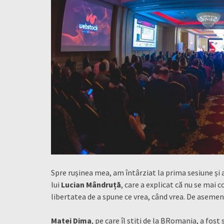
Spre rușinea mea, am întârziat la prima sesiune și a
lui
Lucian Mândruță
, care a explicat că nu se mai 
libertatea de a spune ce vrea, când vrea. De asemenea
Matei Dima
, pe care îl știți de la BRomania, a fos