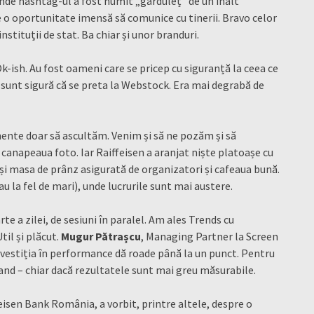
nde hashtag-ul a fost numit „gărduleț” de un înalt
e o oportunitate imensă să comunice cu tinerii. Bravo celor
instituții de stat. Ba chiar și unor branduri.
k-ish. Au fost oameni care se pricep cu siguranță la ceea ce
u sunt sigură că se preta la Webstock. Era mai degrabă de
mente doar să ascultăm. Venim și să ne pozăm și să
canapeaua foto. Iar Raiffeisen a aranjat niște platoașe cu
t și masa de prânz asigurată de organizatori și cafeaua bună.
u la fel de mari), unde lucrurile sunt mai austere.
te a zilei, de sesiuni în paralel. Am ales Trends cu
til și plăcut.
Mugur Pătrașcu
, Managing Partner la Screen
nvestiția în performance dă roade până la un punct. Pentru
rand – chiar dacă rezultatele sunt mai greu măsurabile.
eisen Bank România, a vorbit, printre altele, despre o