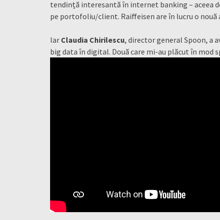
tendință interesantă în internet banking – aceea de
pe portofoliu/client. Raiffeisen are în lucru o nouă 
Iar
Claudia Chirilescu
, director general Spoon, a 
big data în digital. Două care mi-au plăcut în mod s