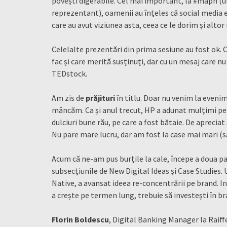
povești digerabile. Cel mai important, la #mapn (u
reprezentant), oamenii au înțeles că social media 
care au avut viziunea asta, ceea ce le dorim și altor 
Celelalte prezentări din prima sesiune au fost ok. O
fac și care merită susținuți, dar cu un mesaj care n
TEDstock.
Am zis de
prăjituri
în titlu. Doar nu venim la eveni
mâncăm. Ca și anul trecut, HP a adunat mulțimi pe 
dulciuri bune rău, pe care a fost bătaie. De aprecia
Nu pare mare lucru, dar am fost la case mai mari (sa
Acum că ne-am pus burțile la cale, începe a doua par
subsecțiunile de New Digital Ideas și Case Studies. U
Native, a avansat ideea re-concentrării pe brand. I
a crește pe termen lung, trebuie să investești în b
Florin Boldescu
, Digital Banking Manager la Raiff