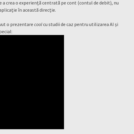
 a crea o experiență centrată pe cont (contul de debit), nu
aplicație în această direcție.
avut o prezentare
cool
cu studii de caz pentru utilizarea AI și
pecial: