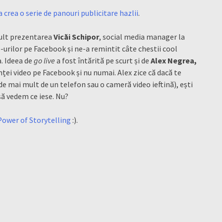
 crea o serie de panouri publicitare hazlii
.
mult prezentarea
Vicăi Schipor
, social media manager la
-urilor pe Facebook și ne-a remintit câte chestii cool
a. Ideea de
go live
a fost întărită pe scurt și de
Alex Negrea,
ei video pe Facebook și nu numai. Alex zice că dacă te
 de mai mult de un telefon sau o cameră video ieftină), ești
să vedem ce iese. Nu?
Power of Storytelling
:).