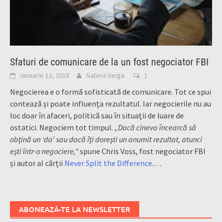
Sfaturi de comunicare de la un fost negociator FBI
ianuarie 12, 2018
Sabina Varga
1
Negocierea e o formă sofisticată de comunicare. Tot ce spui
contează și poate influența rezultatul. Iar negocierile nu au
loc doar în afaceri, politică sau în situații de luare de
ostatici. Negociem tot timpul.
„Dacă cineva încearcă să
obțină un ‘da’ sau dacă îți dorești un anumit rezultat, atunci
ești într-o negociere,”
spune Chris Voss, fost negociator FBI
și autor al cărții
Never Split the Difference
.…
ABONEAZĂ-TE LA NEWSLETTER