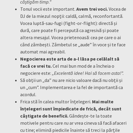
câștigăm timp.”
Tonul vocii este important.
Avem trei voci.
Vocea de
DJ de la miezul nopții: caldă, calmă, reconfortantă.
Vocea luptă-sau-fugi (fight-or-flight): directă și
dură, care poate fi percepută ca agresivă și poate
altera mesajul. Vocea prietenoasă: cea pe care o ai
când zâmbești. Zâmbetul se „aude” în voce și te face
automat mai agreabil.
Negocierea este arta de a-l lăsa pe celălalt să
facă ce vrei tu.
Cel mai bun mod de a încheia o
negociere este:
„Excelentă idee! Hai să facem asta!”.
Să obții un „da” nu are nicio valoare dacă nu obții și
un „cum”. Implementarea e la fel de importantă ca
acordul.
Frica stă în calea multor înțelegeri.
Mai multe
înțelegeri sunt împiedicate de frică, decât sunt
câștigate de beneficii.
Gândește-te la toate
motivele pentru care
nu
ar vrea cineva să facă afaceri
cu tine; elimină piedicile înainte să treci la părțile