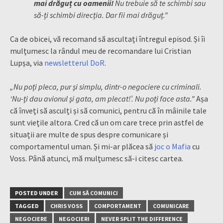
mai drăguț cu oamenii!
Nu trebuie să te schimbi sau
să-ți schimbi direcția. Dar fii mai drăguț.”
Ca de obicei, vă recomand să ascultați întregul episod. Și îi
mulțumesc la rândul meu de recomandare lui Cristian
Lupșa, via
newsletterul DoR
.
„Nu poți pleca, pur și simplu, dintr-o negociere cu criminali.
‘Nu-ți dau avionul și gata, am plecat!’. Nu poți face asta.”
Așa
că înveți să asculți și să comunici, pentru că în mâinile tale
sunt viețile altora. Cred că un om care trece prin astfel de
situații are multe de spus despre comunicare și
comportamentul uman. Și mi-ar plăcea să
joc o Mafia
cu
Voss. Până atunci, mă mulțumesc să-i citesc cartea.
POSTED UNDER
CUM SĂ COMUNICI
TAGGED
CHRIS VOSS
COMPORTAMENT
COMUNICARE
NEGOCIERE
NEGOCIERI
NEVER SPLIT THE DIFFERENCE