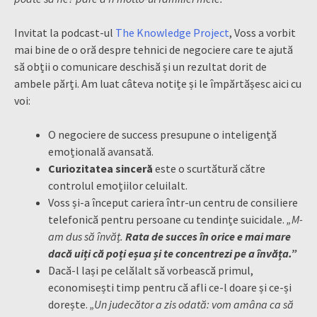
Invitat la podcast-ul
The Knowledge Project
, Voss a vorbit
mai bine de o oră despre tehnici de negociere care te ajută
să obții o comunicare deschisă și un rezultat dorit de
ambele părți. Am luat câteva notițe și le împărtășesc aici cu
voi:
O negociere de success presupune o inteligență
emoțională avansată.
Curiozitatea sinceră
este o scurtătură către
controlul emoțiilor celuilalt.
Voss și-a început cariera într-un centru de consiliere
telefonică pentru persoane cu tendințe suicidale.
„M-
am dus să învăț.
Rata de succes în orice e mai mare
dacă uiți că poți eșua și te concentrezi pe a învăța.”
Dacă-l lași pe celălalt să vorbească primul,
economisești timp pentru că afli ce-l doare și ce-și
dorește.
„Un judecător a zis odată: vom amâna ca să