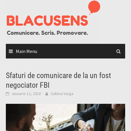
Skip
to
content
Main Menu
Sfaturi de comunicare de la un fost
negociator FBI
ianuarie 12, 2018
Sabina Varga