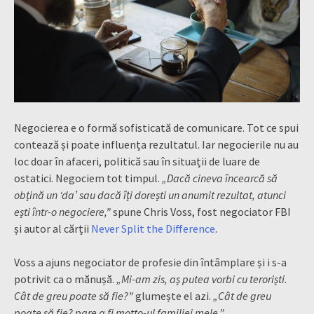
Negocierea e o formă sofisticată de comunicare. Tot ce spui
contează și poate influența rezultatul. Iar negocierile nu au
loc doar în afaceri, politică sau în situații de luare de
ostatici. Negociem tot timpul.
„Dacă cineva încearcă să
obțină un ‘da’ sau dacă îți dorești un anumit rezultat, atunci
ești într-o negociere,”
spune Chris Voss, fost negociator FBI
și autor al cărții
Never Split the Difference
.
Voss a ajuns negociator de profesie din întâmplare și i s-a
potrivit ca o mănușă.
„Mi-am zis, aș putea vorbi cu teroriști.
Cât de greu poate să fie?”
glumește el azi.
„Cât de greu
poate să fie? pare a fi motto-ul familiei mele.”