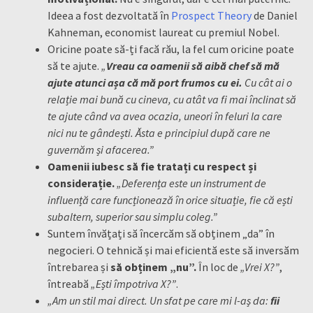
Ideea a fost dezvoltată în
Prospect Theory
de Daniel
Kahneman, economist laureat cu premiul Nobel.
Oricine poate să-ți facă rău, la fel cum oricine poate
să te ajute.
„
Vreau ca oamenii să aibă chef să mă
ajute atunci așa că mă port frumos cu ei.
Cu cât ai o
relație mai bună cu cineva, cu atât va fi mai înclinat să
te ajute când va avea ocazia, uneori în feluri la care
nici nu te gândești. Ăsta e principiul după care ne
guvernăm și afacerea.”
Oamenii iubesc să fie tratați cu respect și
considerație.
„Deferența este un instrument de
influență care funcționează în orice situație, fie că ești
subaltern, superior sau simplu coleg.”
Suntem învățați să încercăm să obținem „da” în
negocieri. O tehnică și mai eficientă este să inversăm
întrebarea și
să obținem „nu”.
În loc de
„Vrei X?”
,
întreabă
„Ești împotriva X?”
.
„Am un stil mai direct. Un sfat pe care mi l-aș da:
fii