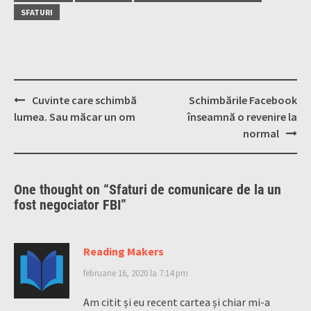
SFATURI
Post
Cuvinte care schimbă
Schimbările Facebook
navigation
lumea. Sau măcar un om
înseamnă o revenire la
normal
One thought on “
Sfaturi de comunicare de la un
fost negociator FBI
”
Reading Makers
februarie 16, 2020 la 7:14 pm
Am citit și eu recent cartea și chiar mi-a