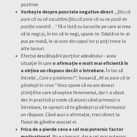
pozitive.
Vorbește despre punctele negative direct
:
„Știu că
pare că nu vă ascultăm/Știu că pare că nu ne pasă de
poziția voastră…”
Fă o listă cu lucrurile pe care ai vrea
să le negi și, în loc să le negi, spune-le. Odată ce le-ai
pus pe masă, le-ai scos din capul lor și poți trece la
alte lucruri.
Efectul descătușării porților adevărului – acea
situație în care
o afirmație e mult mai eficientă în
a obține un răspuns decât o întrebare.
În loc să
întrebi:
„Care e problema?”,
încearcă
„Mi se pare că te
gândești la ceva.”
Voss spune că nu are dovezi
științifice care să explice fenomenul, dar l-a văzut
des în practică și crede că atunci când primești o
întrebare, te oprești să te gândești și să formulezi
un răspuns. Când auzi o afirmație, treci direct la
fluxul de gândire asociat ei.
Frica de a pierde ceva e cel mai puternic factor
motivațional.
Nu e singurul, dar e cel mai puternic.