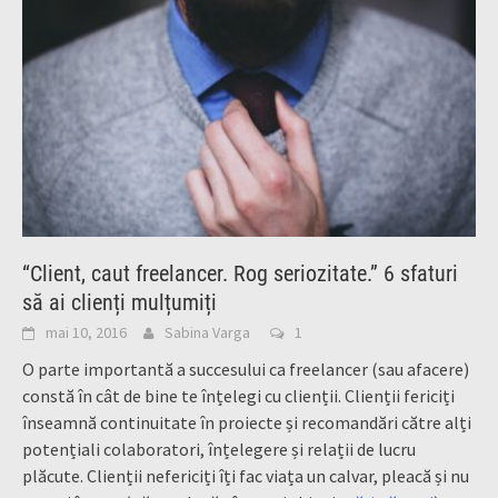
“Client, caut freelancer. Rog seriozitate.” 6 sfaturi
să ai clienți mulțumiți
mai 10, 2016
Sabina Varga
1
O parte importantă a succesului ca freelancer (sau afacere)
constă în cât de bine te înțelegi cu clienții. Clienții fericiți
înseamnă continuitate în proiecte și recomandări către alți
potențiali colaboratori, înțelegere și relații de lucru
plăcute. Clienții nefericiți îți fac viața un calvar, pleacă și nu