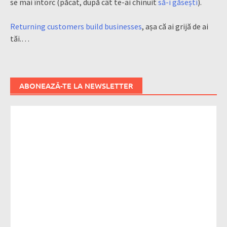
se mai întorc (păcat, după cât te-ai chinuit
să-i găsești
).
Returning customers build businesses
, așa că ai grijă de ai
tăi.
…
ABONEAZĂ-TE LA NEWSLETTER