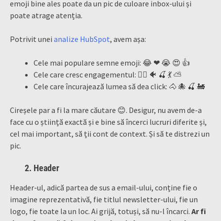
emoji bine ales poate da un pic de culoare inbox-ului și
poate atrage atenția.
Potrivit unei
analize HubSpot
, avem așa:
Cele mai populare semne emoji: 😂 ❤ 😭 😍 👍
Cele care cresc engagementul: 🙆‍♀️ 🐠 🍒 💃 ⛅
Cele care încurajează lumea să dea click: 🐴 🐙 🍒 🚂
Cireșele par a fi la mare căutare 😊. Desigur, nu avem de-a
face cu o știință exactă și e bine să încerci lucruri diferite și,
cel mai important, să ții cont de context. Și să te distrezi un
pic.
2. Header
Header-ul, adică partea de sus a email-ului, conține fie o
imagine reprezentativă, fie titlul newsletter-ului, fie un
logo, fie toate la un loc. Ai grijă, totuși, să nu-l încarci.
Ar fi