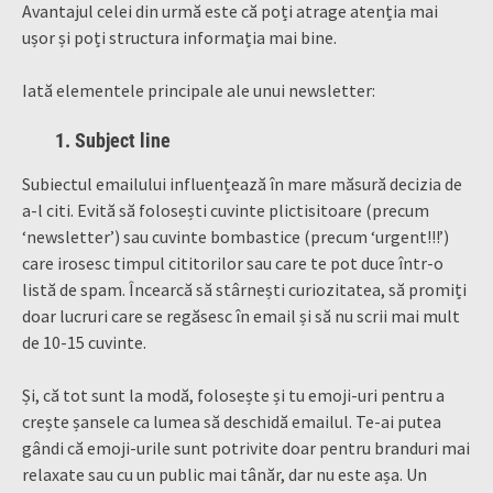
Avantajul celei din urmă este că poți atrage atenția mai
ușor și poți structura informația mai bine.
Iată elementele principale ale unui newsletter:
1. Subject line
Subiectul emailului influențează în mare măsură decizia de
a-l citi. Evită să folosești cuvinte plictisitoare (precum
‘newsletter’) sau cuvinte bombastice (precum ‘urgent!!!’)
care irosesc timpul cititorilor sau care te pot duce într-o
listă de spam. Încearcă să stârnești curiozitatea, să promiți
doar lucruri care se regăsesc în email și să nu scrii mai mult
de 10-15 cuvinte.
Și, că tot sunt la modă, folosește și tu emoji-uri pentru a
crește șansele ca lumea să deschidă emailul. Te-ai putea
gândi că emoji-urile sunt potrivite doar pentru branduri mai
relaxate sau cu un public mai tânăr, dar nu este așa. Un