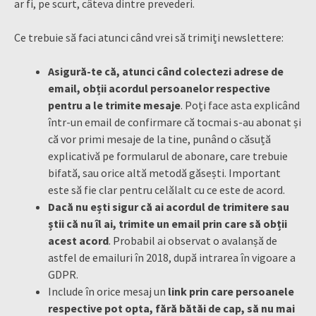
ar fi, pe scurt, câteva dintre prevederi.
Ce trebuie să faci atunci când vrei să trimiți newslettere:
Asigură-te că, atunci când colectezi adrese de
email, obții acordul persoanelor respective
pentru a le trimite mesaje
. Poți face asta explicând
într-un email de confirmare că tocmai s-au abonat și
că vor primi mesaje de la tine, punând o căsuță
explicativă pe formularul de abonare, care trebuie
bifată, sau orice altă metodă găsești. Important
este să fie clar pentru celălalt cu ce este de acord.
Dacă nu ești sigur că ai acordul de trimitere sau
știi că nu îl ai, trimite un email prin care să obții
acest acord
. Probabil ai observat o avalanșă de
astfel de emailuri în 2018, după intrarea în vigoare a
GDPR.
Include în orice mesaj un
link prin care persoanele
respective pot opta, fără bătăi de cap, să nu mai