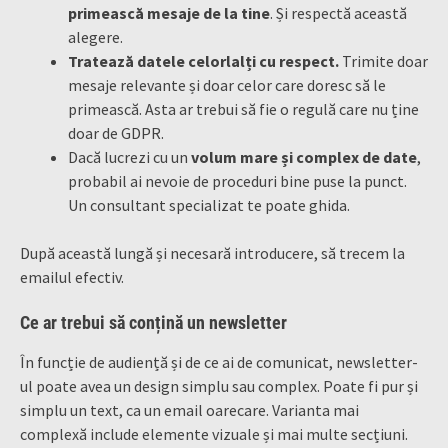
primească mesaje de la tine
. Și respectă această
alegere.
Tratează datele celorlalți cu respect.
Trimite doar
mesaje relevante și doar celor care doresc să le
primească. Asta ar trebui să fie o regulă care nu ține
doar de GDPR.
Dacă lucrezi cu un
volum mare și complex de date
,
probabil ai nevoie de proceduri bine puse la punct.
Un consultant specializat te poate ghida.
După această lungă și necesară introducere, să trecem la
emailul efectiv.
Ce ar trebui să conțină un newsletter
În funcție de audiență și de ce ai de comunicat, newsletter-
ul poate avea un design simplu sau complex. Poate fi pur și
simplu un text, ca un email oarecare. Varianta mai
complexă include elemente vizuale și mai multe secțiuni.