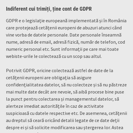
Indiferent cui trimiți, ține cont de GDPR
GDPR e o legislație europeană implementată și în România
care protejează cetățenii europeni de abuzuri atunci când
vine vorba de datele personale. Date personale înseamnă
nume, adresă de email, adresă fizică, număr de telefon, cod
numeric personal etc. Sunt informații pe care mai toate
webiste-urile le colectează cu un scop sau altul.
Potrivit GDPR, oricine colectează astfel de date de la
cetățenii europeni are obligația să asigure
confidențialitatea datelor, să nu colecteze și să nu păstreze
mai multe date decât are nevoie, să aibă procese bine puse
la punct pentru colectarea și managementul datelor, să
alerteze imediat autoritățile în caz de activitate
suspicioasă cu datele respective etc. De asemenea, cetățenii
au dreptul să ceară oricând detalii legate de ce date deții
despre ei și să solicite modificarea sau ștergerea lor. Astea