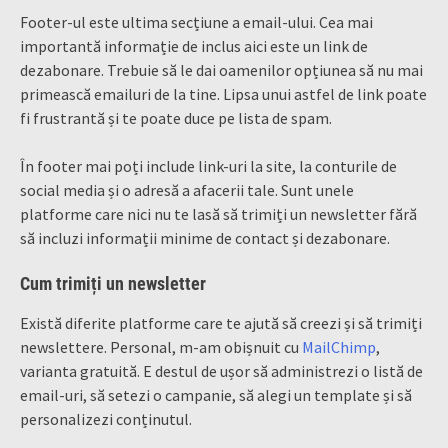
Footer-ul este ultima secțiune a email-ului. Cea mai
importantă informație de inclus aici este un link de
dezabonare. Trebuie să le dai oamenilor opțiunea să nu mai
primească emailuri de la tine. Lipsa unui astfel de link poate
fi frustrantă și te poate duce pe lista de spam.
În footer mai poți include link-uri la site, la conturile de
social media și o adresă a afacerii tale. Sunt unele
platforme care nici nu te lasă să trimiți un newsletter fără
să incluzi informații minime de contact și dezabonare.
Cum trimiți un newsletter
Există diferite platforme care te ajută să creezi și să trimiți
newslettere. Personal, m-am obișnuit cu
MailChimp
,
varianta gratuită. E destul de ușor să administrezi o listă de
email-uri, să setezi o campanie, să alegi un template și să
personalizezi conținutul.