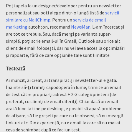
Poți apela la un designer/developer pentru un newsletter
personalizat sau poți alege dintr-o lungă listă de
servicii
similare cu MailChimp
. Pentru un
serviciu de email
marketing
autohton, recomand
NewsMan
. L-am încercat și
are tot ce trebuie. Sau, dacă mergi pe varianta super-
simplă, poți scrie email-ul în Gmail, Outlook sau orice alt
client de email folosești, dar nu vei avea acces la optimizări
și rapoarte, fără de care opțiunile tale sunt limitate.
Testează
Ai muncit, ai creat, ai transpirat și newsletter-ul e gata.
Înainte să-ți trimiți capodopera în lume, trimite un email
de test către propria-ți adresă + 2-3 colegi/prieteni (de
preferat, cu clienți de email diferiți). Chiar dacă un email
arată bine la tine pe desktop, e posibil să apară probleme
de afișare, să fie greșeli pe care nu le observi, să nu meargă
link-uri etc. Din experiență, nu e email la care să nu mai ai
ceva de schimbat după ce faci un test.