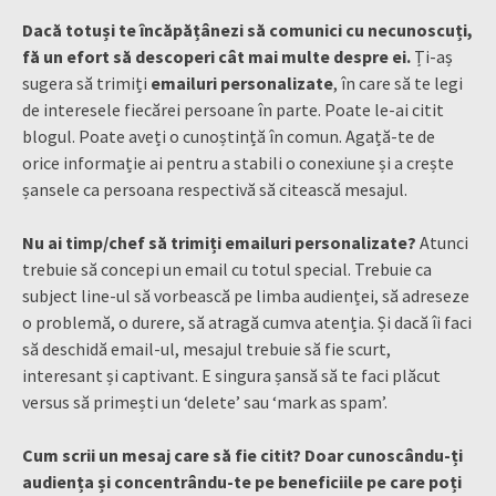
Dacă totuși te încăpățânezi să comunici cu necunoscuți,
fă un efort să descoperi cât mai multe despre ei.
Ți-aș
sugera să trimiți
emailuri personalizate
, în care să te legi
de interesele fiecărei persoane în parte. Poate le-ai citit
blogul. Poate aveți o cunoștință în comun. Agață-te de
orice informație ai pentru a stabili o conexiune și a crește
șansele ca persoana respectivă să citească mesajul.
Nu ai timp/chef să trimiți emailuri personalizate?
Atunci
trebuie să concepi un email cu totul special. Trebuie ca
subject line-ul să vorbească pe limba audienței, să adreseze
o problemă, o durere, să atragă cumva atenția. Și dacă îi faci
să deschidă email-ul, mesajul trebuie să fie scurt,
interesant și captivant. E singura șansă să te faci plăcut
versus să primești un ‘delete’ sau ‘mark as spam’.
Cum scrii un mesaj care să fie citit? Doar cunoscându-ți
audiența și concentrându-te pe beneficiile pe care poți