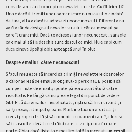
considerare când concepi un newsletter este:
Cui îl trimiți?
Una e dacă îl trimiți unor oameni care nu au auzit niciodată
de tine, alta e dacă te adresezi unor cunoscuți. Diferența nu
va fi atât de design-ul newsletter-ului, cât de mesajul pe
care îl transmiți. Dacă te adresezi unor necunoscuți, șansele
ca emailul să fie deschis sunt destul de mici. Nu e ca și cum
duce cineva lipsă și abia așteaptă unul în plus.
Despre emailuri către necunoscuți
Sfatul meu este să încerci să trimiți newslettere doar celor
a căror adresă de email ai obținut-o personal. E posibil să
cumperi liste de email și poate părea o scurtătură către
rezultate. Pe lângă că nu prea e legal din punct de vedere
GDPR să dai emailuri nesolicitate, riști și să fii enervant și
să-ți irosești timpul și banii. Mai bine faci un efort să-ți
creezi propria listă și să comunici cu oameni care își doresc
să te asculte, decât cu străini care te vor ignora în mare
parte. Chiar dacă lista ta e mai limitată la început,
un email