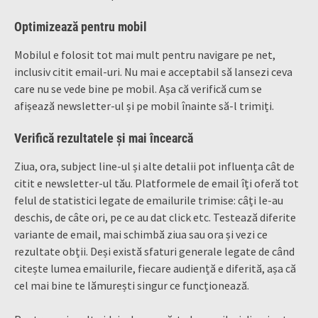
Optimizează pentru mobil
Mobilul e folosit tot mai mult pentru navigare pe net,
inclusiv citit email-uri. Nu mai e acceptabil să lansezi ceva
care nu se vede bine pe mobil. Așa că verifică cum se
afișează newsletter-ul și pe mobil înainte să-l trimiți.
Verifică rezultatele și mai încearcă
Ziua, ora, subject line-ul și alte detalii pot influența cât de
citit e newsletter-ul tău. Platformele de email îți oferă tot
felul de statistici legate de emailurile trimise: câți le-au
deschis, de câte ori, pe ce au dat click etc. Testează diferite
variante de email, mai schimbă ziua sau ora și vezi ce
rezultate obții. Deși există sfaturi generale legate de când
citește lumea emailurile, fiecare audiență e diferită, așa că
cel mai bine te lămurești singur ce funcționează.