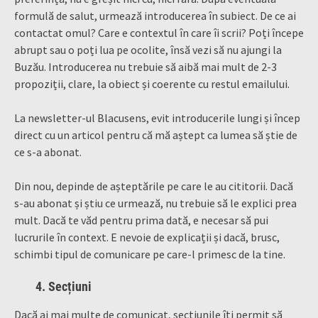
formulă de salut, urmează introducerea în subiect. De ce ai
contactat omul? Care e contextul în care îi scrii? Poți începe
abrupt sau o poți lua pe ocolite, însă vezi să nu ajungi la
Buzău. Introducerea nu trebuie să aibă mai mult de 2-3
propoziții, clare, la obiect și coerente cu restul emailului.
La newsletter-ul Blacusens, evit introducerile lungi și încep
direct cu un articol pentru că mă aștept ca lumea să știe de
ce s-a abonat.
Din nou, depinde de așteptările pe care le au cititorii. Dacă
s-au abonat și știu ce urmează, nu trebuie să le explici prea
mult. Dacă te văd pentru prima dată, e necesar să pui
lucrurile în context. E nevoie de explicații și dacă, brusc,
schimbi tipul de comunicare pe care-l primesc de la tine.
4. Secțiuni
Dacă ai mai multe de comunicat, secțiunile îți permit să