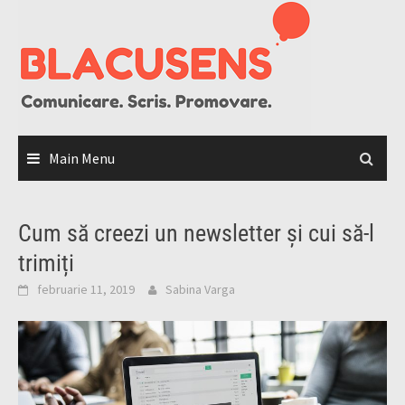
Skip
to
content
Main Menu
Cum să creezi un newsletter și cui să-l
trimiți
februarie 11, 2019
Sabina Varga