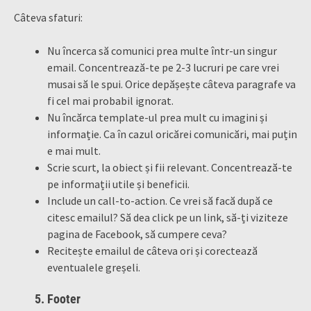
Câteva sfaturi:
Nu încerca să comunici prea multe într-un singur
email. Concentrează-te pe 2-3 lucruri pe care vrei
musai să le spui. Orice depășește câteva paragrafe va
fi cel mai probabil ignorat.
Nu încărca template-ul prea mult cu imagini și
informație. Ca în cazul oricărei comunicări, mai puțin
e mai mult.
Scrie scurt, la obiect și fii relevant. Concentrează-te
pe informații utile și beneficii.
Include un call-to-action. Ce vrei să facă după ce
citesc emailul? Să dea click pe un link, să-ți viziteze
pagina de Facebook, să cumpere ceva?
Recitește emailul de câteva ori și corectează
eventualele greșeli.
5. Footer