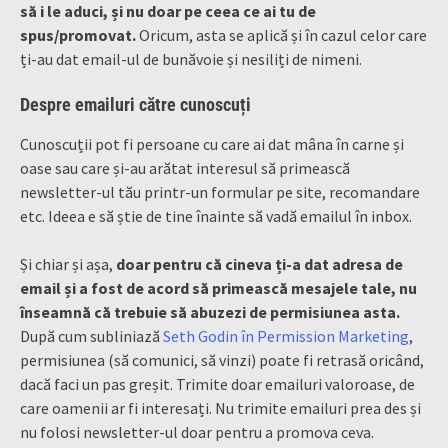
să i le aduci, și nu doar pe ceea ce ai tu de
spus/promovat.
Oricum,
asta se aplică și în cazul celor care
ți-au dat email-ul de bunăvoie și nesiliți de nimeni.
Despre emailuri către cunoscuți
Cunoscuții pot fi persoane cu care ai dat mâna în carne și
oase sau care și-au arătat interesul să primească
newsletter-ul tău printr-un formular pe site, recomandare
etc. Ideea e să știe de tine înainte să vadă emailul în inbox.
Și chiar și așa,
doar pentru că cineva ți-a dat adresa de
email și a fost de acord să primească mesajele tale, nu
înseamnă că trebuie să abuzezi de permisiunea asta.
După cum subliniază
Seth Godin în Permission Marketing
,
permisiunea (să comunici, să vinzi) poate fi retrasă oricând,
dacă faci un pas greșit. Trimite doar emailuri valoroase, de
care oamenii ar fi interesați. Nu trimite emailuri prea des și
nu folosi newsletter-ul doar pentru a promova ceva.