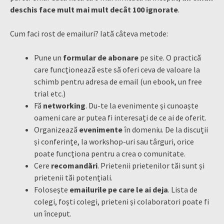
deschis face mult mai mult decât 100 ignorate
.
Cum faci rost de emailuri? Iată câteva metode:
Pune un
formular de abonare
pe site. O practică
care funcționează este să oferi ceva de valoare la
schimb pentru adresa de email (un ebook, un free
trial etc.)
Fă
networking
. Du-te la evenimente și cunoaște
oameni care ar putea fi interesați de ce ai de oferit.
Organizează
evenimente
în domeniu. De la discuții
și conferințe, la workshop-uri sau târguri, orice
poate funcționa pentru a crea o comunitate.
Cere
recomandări
. Prietenii prietenilor tăi sunt și
prietenii tăi potențiali.
Folosește
emailurile pe care le ai deja
. Lista de
colegi, foști colegi, prieteni și colaboratori poate fi
un început.