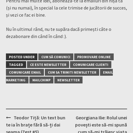
Pentru mai multe idei, abonează-te la emailuri din nișa ta
(și nu numai), în special la cele trimise de jucătorii de succes,
și vezi ce fac ei bine.
Nu în ultimul rând, nu te supăra dacă primești câte o
dezabonare din când în când :).
POSTED UNDER
CUM SĂ COMUNICI
PROMOVARE ONLINE
TAGGED
CE ESTE NEWSLETTER
COMUNICARE CLIENTI
COMUNICARE EMAIL
CUM SA TRIMITI NEWSLETTER
EMAIL
MARKETING
MAILCHIMP
NEWSLETTER
Post
Teodor Tiță: Un text bun
Georgiana Ilie: Rolul unei
navigation
te ia în brațe fără să-ți dai
povești este să-mi spună
seama (Zest #5)
cum să-mi trăiesc viața