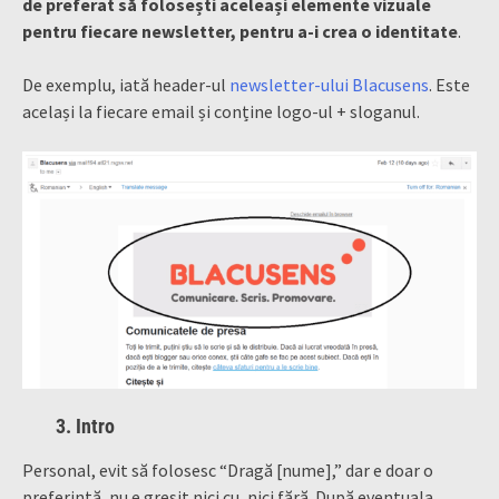
de preferat să folosești aceleași elemente vizuale
pentru fiecare newsletter, pentru a-i crea o identitate
.
De exemplu, iată header-ul
newsletter-ului Blacusens
. Este
același la fiecare email și conține logo-ul + sloganul.
3. Intro
Personal, evit să folosesc “Dragă [nume],” dar e doar o
preferință, nu e greșit nici cu, nici fără. După eventuala