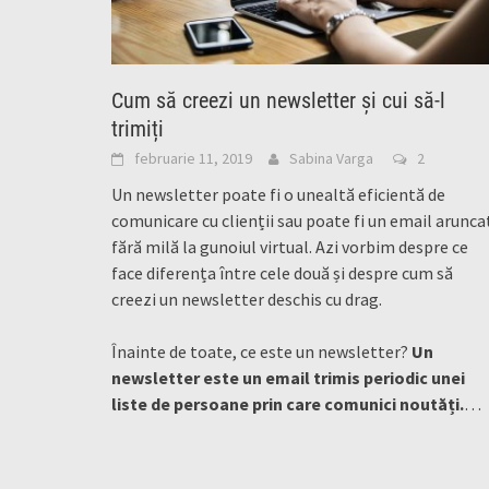
Cum să creezi un newsletter și cui să-l
trimiți
februarie 11, 2019
Sabina Varga
2
Un newsletter poate fi o unealtă eficientă de
comunicare cu clienții sau poate fi un email arunca
fără milă la gunoiul virtual. Azi vorbim despre ce
face diferența între cele două și despre cum să
creezi un newsletter deschis cu drag.
Înainte de toate, ce este un newsletter?
Un
newsletter este un email trimis periodic unei
liste de persoane prin care comunici noutăți.
…