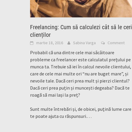
Freelancing: Cum să calculezi cât să le ceri
clienților
martie 18, 2016
Sabina Varga
Comment
Probabil că una dintre cele mai sâcâitoare
probleme ca freelancer este calculatul prețului pe
munca ta. Trebuie să iei în calcul nevoile clientului,
care de cele mai multe ori “nu are buget mare”, și
nevoile tale. Dacă ceri prea mult și pierzi clientul?
Dacă ceri prea puțin și muncești degeaba? Dacă te
roagă să mai lași la preț?
Sunt multe întrebări și, de obicei, puțină lume care
te poate ajuta cu răspunsuri.…