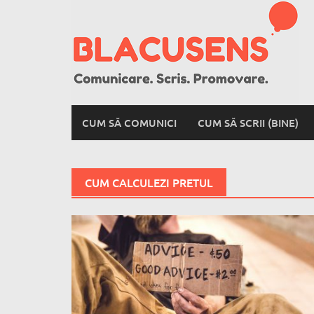
Skip
to
content
CUM SĂ COMUNICI
CUM SĂ SCRII (BINE)
CUM CALCULEZI PRETUL