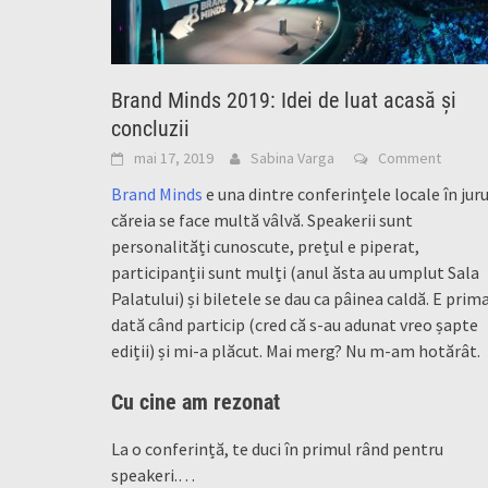
Brand Minds 2019: Idei de luat acasă și
concluzii
mai 17, 2019
Sabina Varga
Comment
Brand Minds
e una dintre conferințele locale în juru
căreia se face multă vâlvă. Speakerii sunt
personalități cunoscute, prețul e piperat,
participanții sunt mulți (anul ăsta au umplut Sala
Palatului) și biletele se dau ca pâinea caldă. E prim
dată când particip (cred că s-au adunat vreo șapte
ediții) și mi-a plăcut. Mai merg? Nu m-am hotărât.
Cu cine am rezonat
La o conferință, te duci în primul rând pentru
speakeri.…