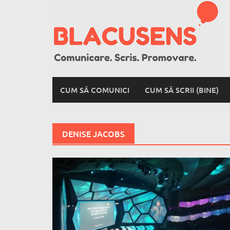
Skip
to
content
CUM SĂ COMUNICI
CUM SĂ SCRII (BINE)
DENISE JACOBS