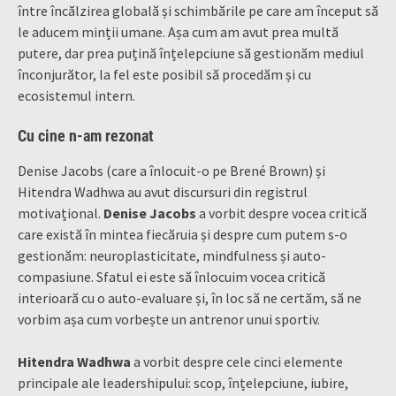
între încălzirea globală și schimbările pe care am început să
le aducem minții umane. Așa cum am avut prea multă
putere, dar prea puțină înțelepciune să gestionăm mediul
înconjurător, la fel este posibil să procedăm și cu
ecosistemul intern.
Cu cine n-am rezonat
Denise Jacobs (care a înlocuit-o pe Brené Brown) și
Hitendra Wadhwa au avut discursuri din registrul
motivațional.
Denise Jacobs
a vorbit despre vocea critică
care există în mintea fiecăruia și despre cum putem s-o
gestionăm: neuroplasticitate, mindfulness și auto-
compasiune. Sfatul ei este să înlocuim vocea critică
interioară cu o auto-evaluare și, în loc să ne certăm, să ne
vorbim așa cum vorbește un antrenor unui sportiv.
Hitendra Wadhwa
a vorbit despre cele cinci elemente
principale ale leadershipului: scop, înțelepciune, iubire,