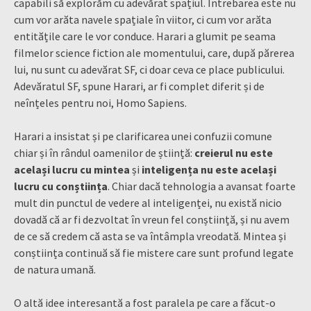
capabili să explorăm cu adevărat spațiul. Întrebarea este nu
cum vor arăta navele spațiale în viitor, ci cum vor arăta
entitățile care le vor conduce. Harari a glumit pe seama
filmelor science fiction ale momentului, care, după părerea
lui, nu sunt cu adevărat SF, ci doar ceva ce place publicului.
Adevăratul SF, spune Harari, ar fi complet diferit și de
neînțeles pentru noi, Homo Sapiens.
Harari a insistat și pe clarificarea unei confuzii comune
chiar și în rândul oamenilor de știință:
creierul nu este
același lucru cu mintea
și
inteligența nu este același
lucru cu conștiința
. Chiar dacă tehnologia a avansat foarte
mult din punctul de vedere al inteligenței, nu există nicio
dovadă că ar fi dezvoltat în vreun fel conștiință, și nu avem
de ce să credem că asta se va întâmpla vreodată. Mintea și
conștiința continuă să fie mistere care sunt profund legate
de natura umană.
O altă idee interesantă a fost paralela pe care a făcut-o