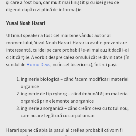
și care a fost bun, dar mult mai liniștit și cu idei greu de
digerat după o zi plină de informație.
Yuval Noah Harari
Ultimul speaker a fost cel mai bine vândut autor al
momentului, Yuval Noah Harari. Harari a avut o prezentare
interesantă, cu idei pe care probabil le-ai mai auzit dacă i-ai
citit cărțile. A vorbit despre calea omului către divinitate (în
sendul de
Homo Deus
, nu în cel bisericesc), în trei pași:
inginerie biologică – când facem modificări materiei
organice
inginerie de tip cyborg – când îmbunătățim materia
organică prin elemente anorganice
inginerie anorganică – când creăm ceva cu totul nou,
care nu are legătură cu corpul uman
Harari spune că abia la pasul al treilea probabil că vom fi