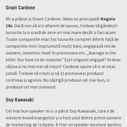
Grant Cardone
Mi-a plăcut și Grant Cardone. Ideea lui principală:
Regula
10x
. Dacă vrei să ai o afacere de succes, trebuie să gândești
lucrurile la o scară de zece ori mai mare decât o faci acum.
Toate companiile mari fac lucrurile complet diferit față de
companiile mici: împrumută mulți bani, angajează mii de
oameni, investesc mult în promovare etc. „Average is the
killer. You have to do massive.” Ești singurul angajat? Ai doar
câțiva și nu mai vrei să crești? Cardone spune că n-ai nicio
șansă. Trebuie să crești și să-ți promovezi produsul
continuu și agresiv. Nu câștigă produsul cel mai bun, ci
produsul cel mai cunoscut.
Guy Kawasaki
Cel mai bun speaker mi s-a părut Guy Kawasaki, care e de
meserie brand evangelist și a fost unul dintre primii oameni
de marketing de la Apple. A fost un speaker excelent pentru