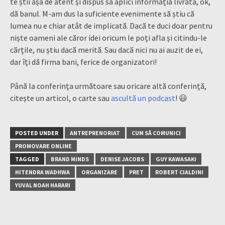
te știi așa de atent și dispus să aplici informația livrată, ok,
dă banul. M-am dus la suficiente evenimente să știu că
lumea nu e chiar atât de implicată. Dacă te duci doar pentru
niște oameni ale căror idei oricum le poți afla și citindu-le
cărțile, nu știu dacă merită. Sau dacă nici nu ai auzit de ei,
dar îți dă firma bani, ferice de organizatori!
Până la conferința următoare sau oricare altă conferință,
citește un articol, o carte sau
ascultă un podcast
! 😃
POSTED UNDER
ANTREPRENORIAT
CUM SĂ COMUNICI
PROMOVARE ONLINE
TAGGED
BRAND MINDS
DENISE JACOBS
GUY KAWASAKI
HITENDRA WADHWA
ORGANIZARE
PRET
ROBERT CIALDINI
YUVAL NOAH HARARI