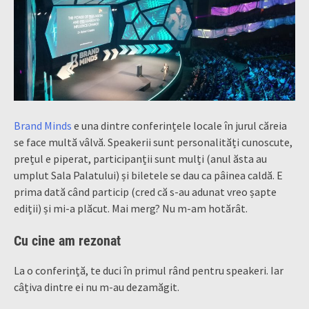
Brand Minds
e una dintre conferințele locale în jurul căreia
se face multă vâlvă. Speakerii sunt personalități cunoscute,
prețul e piperat, participanții sunt mulți (anul ăsta au
umplut Sala Palatului) și biletele se dau ca pâinea caldă. E
prima dată când particip (cred că s-au adunat vreo șapte
ediții) și mi-a plăcut. Mai merg? Nu m-am hotărât.
Cu cine am rezonat
La o conferință, te duci în primul rând pentru speakeri. Iar
câțiva dintre ei nu m-au dezamăgit.