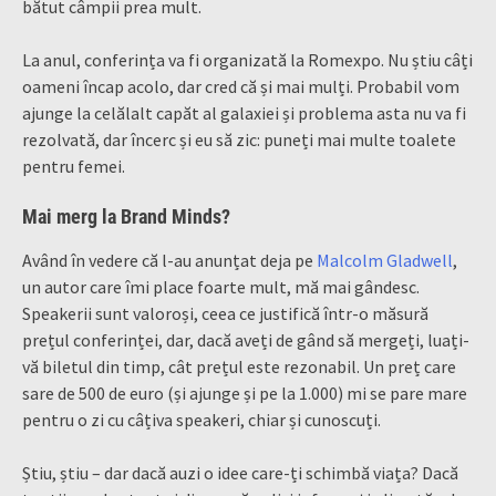
bătut câmpii prea mult.
La anul, conferința va fi organizată la Romexpo. Nu știu câți
oameni încap acolo, dar cred că și mai mulți. Probabil vom
ajunge la celălalt capăt al galaxiei și problema asta nu va fi
rezolvată, dar încerc și eu să zic: puneți mai multe toalete
pentru femei.
Mai merg la Brand Minds?
Având în vedere că l-au anunțat deja pe
Malcolm Gladwell
,
un autor care îmi place foarte mult, mă mai gândesc.
Speakerii sunt valoroși, ceea ce justifică într-o măsură
prețul conferinței, dar, dacă aveți de gând să mergeți, luați-
vă biletul din timp, cât prețul este rezonabil. Un preț care
sare de 500 de euro (și ajunge și pe la 1.000) mi se pare mare
pentru o zi cu câțiva speakeri, chiar și cunoscuți.
Știu, știu – dar dacă auzi o idee care-ți schimbă viața? Dacă