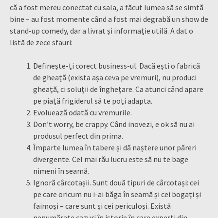
că a fost mereu conectat cu sala, a făcut lumea să se simtă
bine – au fost momente când a fost mai degrabă un show de
stand-up comedy, dar a livrat și informație utilă. A dat o
listă de zece sfauri:
Definește-ți corect business-ul. Dacă ești o fabrică
de gheață (exista așa ceva pe vremuri), nu produci
gheață, ci soluții de înghețare. Ca atunci când apare
pe piață frigiderul să te poți adapta.
Evoluează odată cu vremurile.
Don’t worry, be crappy. Când inovezi, e ok să nu ai
produsul perfect din prima.
Împarte lumea în tabere și dă naștere unor păreri
divergente. Cel mai rău lucru este să nu te bage
nimeni în seamă.
Ignoră cârcotașii. Sunt două tipuri de cârcotași: cei
pe care oricum nu i-ai băga în seamă și cei bogați și
faimoși – care sunt și cei periculoși. Există
nenumărate cazuri în istorie în care experți din