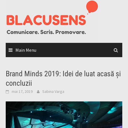
Skip
to
content
Main Menu
Brand Minds 2019: Idei de luat acasă și
concluzii
mai 17, 2019
Sabina Varga