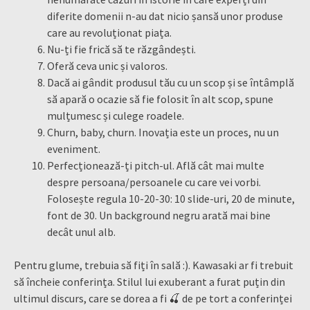
diferite domenii n-au dat nicio șansă unor produse
care au revoluționat piața.
Nu-ți fie frică să te răzgândești.
Oferă ceva unic și valoros.
Dacă ai gândit produsul tău cu un scop și se întâmplă
să apară o ocazie să fie folosit în alt scop, spune
mulțumesc și culege roadele.
Churn, baby, churn. Inovația este un proces, nu un
eveniment.
Perfecționează-ți pitch-ul. Află cât mai multe
despre persoana/persoanele cu care vei vorbi.
Folosește regula 10-20-30: 10 slide-uri, 20 de minute,
font de 30. Un background negru arată mai bine
decât unul alb.
Pentru glume, trebuia să fiți în sală :). Kawasaki ar fi trebuit
să încheie conferința. Stilul lui exuberant a furat puțin din
ultimul discurs, care se dorea a fi 🍒 de pe tort a conferinței