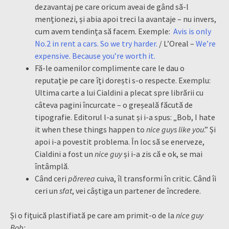
dezavantaj pe care oricum aveai de gând să-l
menționezi, și abia apoi treci la avantaje – nu invers,
cum avem tendința să facem. Exemple:
Avis is only
No.2 in rent a cars. So we try harder.
/ L’Oreal –
We’re
expensive. Because you’re worth it.
Fă-le oamenilor complimente care le dau o
reputație pe care îți dorești s-o respecte. Exemplu:
Ultima carte a lui Cialdini a plecat spre librării cu
câteva pagini încurcate – o greșeală făcută de
tipografie. Editorul l-a sunat și i-a spus: „Bob, I hate
it when these things happen to
nice guys like you
.” Și
apoi i-a povestit problema. În loc să se enerveze,
Cialdini a fost un
nice guy
și i-a zis că e ok, se mai
întâmplă.
Când ceri
părerea
cuiva, îl transformi în critic. Când îi
ceri un
sfat
, vei câștiga un partener de încredere.
Și o fițuică plastifiată pe care am primit-o de la
nice guy
Bob: