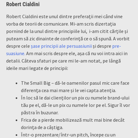
Robert Cialdini
Robert Cialdini este unul dintre preferații mei când vine
vorba de teorii de comunicare. Mi-am scris dizertația
pornind de la unul dintre principiile lui, i-am citit cărțile și
puteam să zic dinainte de conferință ce o să spună. A vorbit
despre cele
șase principii ale persuasiunii
și despre
pre-
suasiune.
Am mai scris despre ele, așa că nu voi intra aici in
detalii. Câteva sfaturi pe care mi le-am notat, pe lângă
ideile mari legate de principii:
The Small Big – dă-le oamenilor pasul mic care face
diferența cea mai mare și le vei capta atenția.
În loc să le dai clienților un pix cu numele brand-ului
tău pe el, dă-le un pix cu numele lor pe el. Sigur îl vor
păstra în buzunar.
Frica de a pierde mobilizează mult mai bine decât
dorința de a câștiga.
Într-o prezentare/într-un pitch, începe cu un