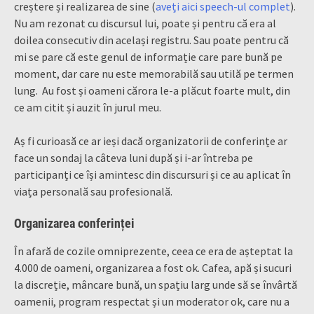
creștere și realizarea de sine (
aveți aici speech-ul complet
).
Nu am rezonat cu discursul lui, poate și pentru că era al
doilea consecutiv din același registru. Sau poate pentru că
mi se pare că este genul de informație care pare bună pe
moment, dar care nu este memorabilă sau utilă pe termen
lung. Au fost și oameni cărora le-a plăcut foarte mult, din
ce am citit și auzit în jurul meu.
Aș fi curioasă ce ar ieși dacă organizatorii de conferințe ar
face un sondaj la câteva luni după și i-ar întreba pe
participanți ce își amintesc din discursuri și ce au aplicat în
viața personală sau profesională.
Organizarea conferinței
În afară de cozile omniprezente, ceea ce era de așteptat la
4.000 de oameni, organizarea a fost ok. Cafea, apă și sucuri
la discreție, mâncare bună, un spațiu larg unde să se învârtă
oamenii, program respectat și un moderator ok, care nu a