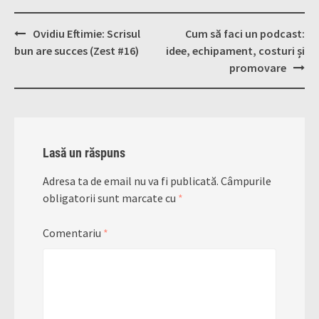
Post
Ovidiu Eftimie: Scrisul
Cum să faci un podcast:
navigation
bun are succes (Zest #16)
idee, echipament, costuri și
promovare
Lasă un răspuns
Adresa ta de email nu va fi publicată.
Câmpurile
obligatorii sunt marcate cu
*
Comentariu
*