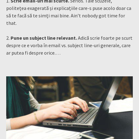
1.
Scrie email-uri mai scurte.
Serios. Taie scuzele,
politețea exagerată și explicațiile care-s puse acolo doar ca
să te facă să te simți mai bine. Ain’t nobody got time for
that.
2.
Pune un subject line relevant.
Adică scrie foarte pe scurt
despre ce e vorba în email vs. subject line-uri generale, care
ar putea fi despre orice.…