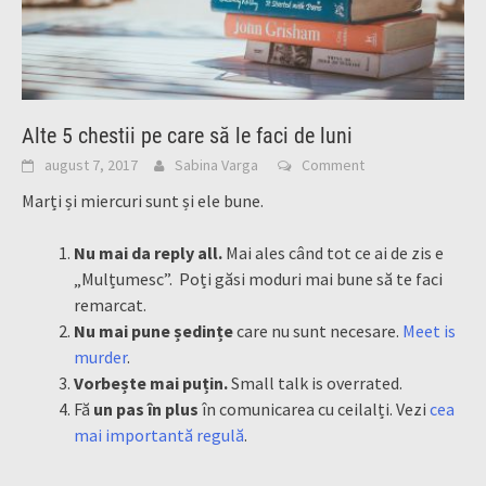
Alte 5 chestii pe care să le faci de luni
august 7, 2017
Sabina Varga
Comment
Marți și miercuri sunt și ele bune.
Nu mai da reply all.
Mai ales când tot ce ai de zis e
„Mulțumesc”. Poți găsi moduri mai bune să te faci
remarcat.
Nu mai pune ședințe
care nu sunt necesare.
Meet is
murder
.
Vorbește mai puțin.
Small talk is overrated.
Fă
un pas în plus
în comunicarea cu ceilalți. Vezi
cea
mai importantă regulă
.