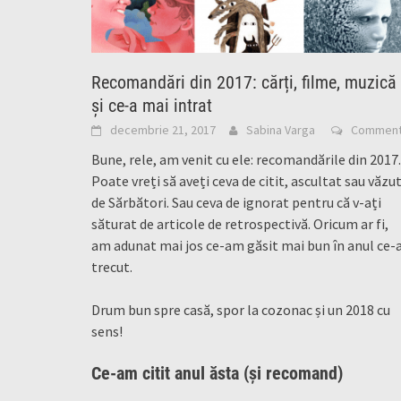
Recomandări din 2017: cărți, filme, muzică
și ce-a mai intrat
decembrie 21, 2017
Sabina Varga
Commen
Bune, rele, am venit cu ele: recomandările din 2017.
Poate vreți să aveți ceva de citit, ascultat sau văzu
de Sărbători. Sau ceva de ignorat pentru că v-ați
săturat de articole de retrospectivă. Oricum ar fi,
am adunat mai jos ce-am găsit mai bun în anul ce-
trecut.
Drum bun spre casă, spor la cozonac și un 2018 cu
sens!
Ce-am citit anul ăsta (și recomand)