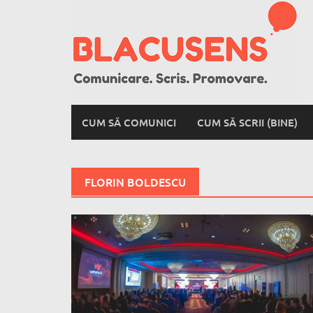
Skip
to
content
CUM SĂ COMUNICI
CUM SĂ SCRII (BINE)
FLORIN BOLDESCU