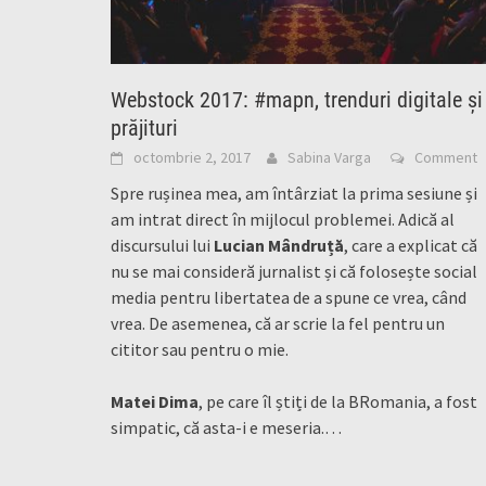
Webstock 2017: #mapn, trenduri digitale și
prăjituri
octombrie 2, 2017
Sabina Varga
Comment
Spre rușinea mea, am întârziat la prima sesiune și
am intrat direct în mijlocul problemei. Adică al
discursului lui
Lucian Mândruță
, care a explicat că
nu se mai consideră jurnalist și că folosește social
media pentru libertatea de a spune ce vrea, când
vrea. De asemenea, că ar scrie la fel pentru un
cititor sau pentru o mie.
Matei Dima
, pe care îl știți de la BRomania, a fost
simpatic, că asta-i e meseria.…