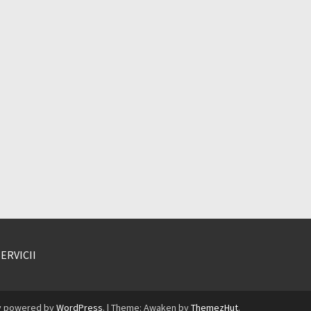
SERVICII
y powered by
WordPress
.
|
Theme: Awaken by
ThemezHut
.