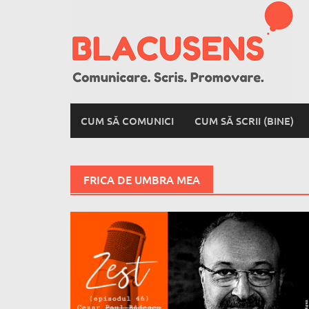
Skip
to
content
CUM SĂ COMUNICI
CUM SĂ SCRII (BINE)
FRICA DE UMBRA MEA