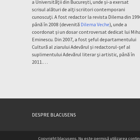
a Universității din București, unde și-a exersat
scrisul alături de alți scriitori contemporani
cunoscuți. A fost redactor la revista Dilema din 199
până în 2008 (devenită
Dilema Veche
), unde a
coordonat și un dosar controversat dedicat lui Mih
Eminescu. Din 2007, a fost şeful departamentului
Cultură al ziarului Adevărul și redactorul-şef al
suplimentului Adevărul literar şi artistic, până în
2011.…
DESPRE BLACUSENS
Copyright blacusens. Nu este permisă utilizarea conțin