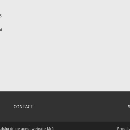
6
ai
CONTACT
utului de pe acest website fără
Proudl