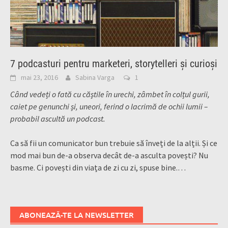
7 podcasturi pentru marketeri, storytelleri și curioși
mai 23, 2016
Sabina Varga
1
Când vedeți o fată cu căștile în urechi, zâmbet în colțul gurii,
caiet pe genunchi și, uneori, ferind o lacrimă de ochii lumii –
probabil ascultă un podcast.
Ca să fii un comunicator bun trebuie să înveți de la alții. Și ce
mod mai bun de-a observa decât de-a asculta povești? Nu
basme. Ci povești din viața de zi cu zi, spuse bine.
…
ABONEAZĂ-TE LA NEWSLETTER