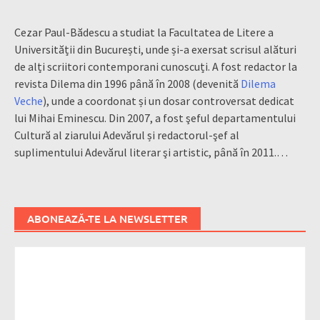
Cezar Paul-Bădescu a studiat la Facultatea de Litere a
Universității din București, unde și-a exersat scrisul alături
de alți scriitori contemporani cunoscuți. A fost redactor la
revista Dilema din 1996 până în 2008 (devenită
Dilema
Veche
), unde a coordonat și un dosar controversat dedicat
lui Mihai Eminescu. Din 2007, a fost şeful departamentului
Cultură al ziarului Adevărul și redactorul-şef al
suplimentului Adevărul literar şi artistic, până în 2011.…
ABONEAZĂ-TE LA NEWSLETTER