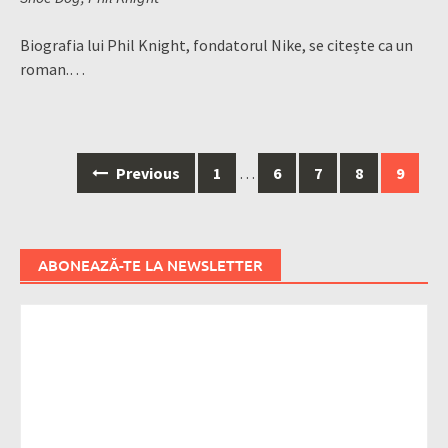
Biografia lui Phil Knight, fondatorul Nike, se citește ca un
roman.…
Posts
Previous
1
…
6
7
8
9
navigation
ABONEAZĂ-TE LA NEWSLETTER