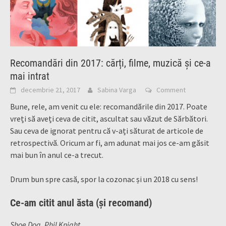
Recomandări din 2017: cărți, filme, muzică și ce-a
mai intrat
decembrie 21, 2017
Sabina Varga
Comment
Bune, rele, am venit cu ele: recomandările din 2017. Poate
vreți să aveți ceva de citit, ascultat sau văzut de Sărbători.
Sau ceva de ignorat pentru că v-ați săturat de articole de
retrospectivă. Oricum ar fi, am adunat mai jos ce-am găsit
mai bun în anul ce-a trecut.
Drum bun spre casă, spor la cozonac și un 2018 cu sens!
Ce-am citit anul ăsta (și recomand)
Shoe Dog, Phil Knight