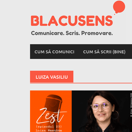
Skip
to
content
CUM SĂ COMUNICI
CUM SĂ SCRII (BINE)
LUIZA VASILIU