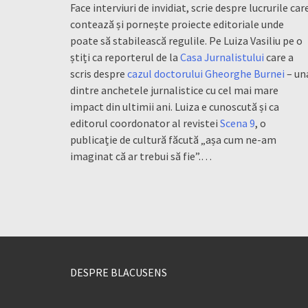
Face interviuri de invidiat, scrie despre lucrurile car
contează și pornește proiecte editoriale unde
poate să stabilească regulile. Pe Luiza Vasiliu pe o
știți ca reporterul de la
Casa Jurnalistului
care a
scris despre
cazul doctorului Gheorghe Burnei
– un
dintre anchetele jurnalistice cu cel mai mare
impact din ultimii ani. Luiza e cunoscută și ca
editorul coordonator al revistei
Scena 9
, o
publicație de cultură făcută „așa cum ne-am
imaginat că ar trebui să fie”.…
DESPRE BLACUSENS