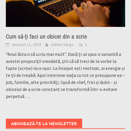
Cum să-ți faci un obicei din a scrie
ianuarie 11, 2024
Sabina Varga
1
“Anul ăsta o să scriu mai mult”. Dacă ți-ai spus o variantă a
acestei propoziții vreodată, știi că să treci de la vorbe la
fapte (scrise) nu e ușor. La început ești motivat, ai energie și
te ții de treabă. Apoi intervine viața cu tot ce presupune ea –
job, familie, alte priorități, lipsă de chef, frici și dubii – și
obiceiul de a scrie constant se transformă într-o evitare
perpetuă.…
ABONEAZĂ-TE LA NEWSLETTER