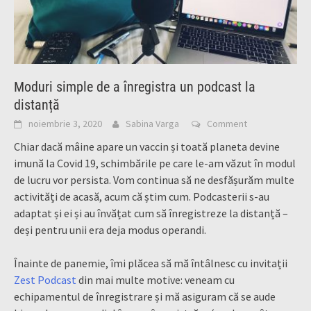
Moduri simple de a înregistra un podcast la
distanță
noiembrie 3, 2020
Sabina Varga
Comment
Chiar dacă mâine apare un vaccin și toată planeta devine
imună la Covid 19, schimbările pe care le-am văzut în modul
de lucru vor persista. Vom continua să ne desfășurăm multe
activități de acasă, acum că știm cum. Podcasterii s-au
adaptat și ei și au învățat cum să înregistreze la distanță –
deși pentru unii era deja modus operandi.
Înainte de panemie, îmi plăcea să mă întâlnesc cu invitații
Zest Podcast
din mai multe motive: veneam cu
echipamentul de înregistrare și mă asiguram că se aude