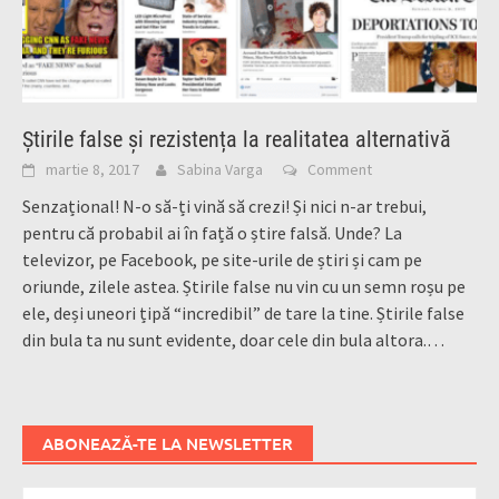
Știrile false și rezistența la realitatea alternativă
martie 8, 2017
Sabina Varga
Comment
Senzațional! N-o să-ți vină să crezi! Și nici n-ar trebui,
pentru că probabil ai în față o știre falsă. Unde? La
televizor, pe Facebook, pe site-urile de știri și cam pe
oriunde, zilele astea. Știrile false nu vin cu un semn roșu pe
ele, deși uneori țipă “incredibil” de tare la tine. Știrile false
din bula ta nu sunt evidente, doar cele din bula altora.
…
ABONEAZĂ-TE LA NEWSLETTER