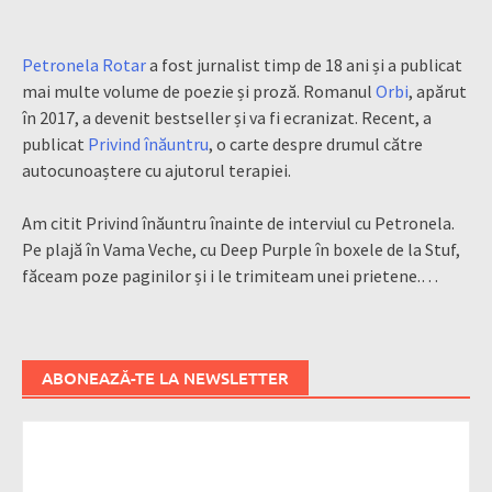
Petronela Rotar
a fost jurnalist timp de 18 ani și a publicat
mai multe volume de poezie și proză. Romanul
Orbi
, apărut
în 2017, a devenit bestseller și va fi ecranizat. Recent, a
publicat
Privind înăuntru
, o carte despre drumul către
autocunoaștere cu ajutorul terapiei.
Am citit Privind înăuntru înainte de interviul cu Petronela.
Pe plajă în Vama Veche, cu Deep Purple în boxele de la Stuf,
făceam poze paginilor și i le trimiteam unei prietene.…
ABONEAZĂ-TE LA NEWSLETTER