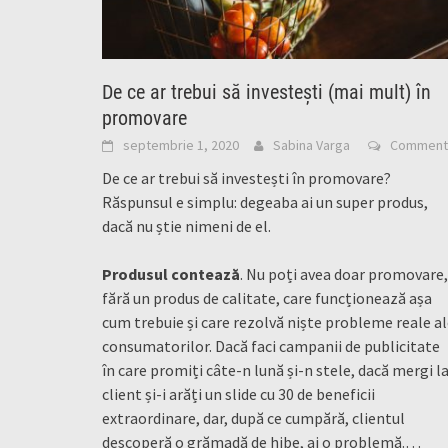
De ce ar trebui să investești (mai mult) în
promovare
septembrie 1, 2020
Sabina Varga
Comment
De ce ar trebui să investești în promovare?
Răspunsul e simplu: degeaba ai un super produs,
dacă nu știe nimeni de el.
Produsul contează
. Nu poți avea doar promovare,
fără un produs de calitate, care funcționează așa
cum trebuie și care rezolvă niște probleme reale a
consumatorilor. Dacă faci campanii de publicitate
în care promiți câte-n lună și-n stele, dacă mergi l
client și-i arăți un slide cu 30 de beneficii
extraordinare, dar, după ce cumpără, clientul
descoperă o grămadă de hibe, ai o problemă.…