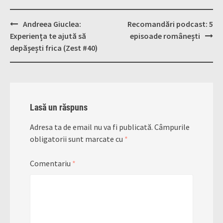
Post
Andreea Giuclea:
Recomandări podcast: 5
navigation
Experiența te ajută să
episoade românești
depășești frica (Zest #40)
Lasă un răspuns
Adresa ta de email nu va fi publicată.
Câmpurile
obligatorii sunt marcate cu
*
Comentariu
*