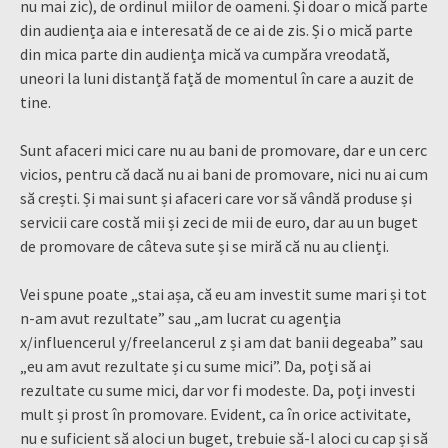
nu mai zic), de ordinul miilor de oameni. Și doar o mică parte
din audiența aia e interesată de ce ai de zis. Și o mică parte
din mica parte din audiența mică va cumpăra vreodată,
uneori la luni distanță față de momentul în care a auzit de
tine.
Sunt afaceri mici care nu au bani de promovare, dar e un cerc
vicios, pentru că dacă nu ai bani de promovare, nici nu ai cum
să crești. Și mai sunt și afaceri care vor să vândă produse și
servicii care costă mii și zeci de mii de euro, dar au un buget
de promovare de câteva sute și se miră că nu au clienți.
Vei spune poate „stai așa, că eu am investit sume mari și tot
n-am avut rezultate” sau „am lucrat cu agenția
x/influencerul y/freelancerul z și am dat banii degeaba” sau
„eu am avut rezultate și cu sume mici”. Da, poți să ai
rezultate cu sume mici, dar vor fi modeste. Da, poți investi
mult și prost în promovare. Evident, ca în orice activitate,
nu e suficient să aloci un buget, trebuie să-l aloci cu cap și să