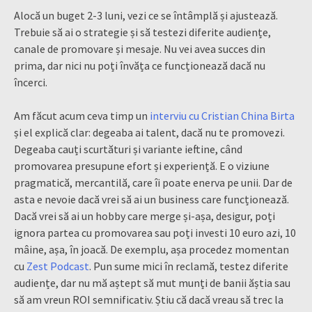
Alocă un buget 2-3 luni, vezi ce se întâmplă și ajustează.
Trebuie să ai o strategie și să testezi diferite audiențe,
canale de promovare și mesaje. Nu vei avea succes din
prima, dar nici nu poți învăța ce funcționează dacă nu
încerci.
Am făcut acum ceva timp un
interviu cu Cristian China Birta
și el explică clar: degeaba ai talent, dacă nu te promovezi.
Degeaba cauți scurtături și variante ieftine, când
promovarea presupune efort și experiență. E o viziune
pragmatică, mercantilă, care îi poate enerva pe unii. Dar de
asta e nevoie dacă vrei să ai un business care funcționează.
Dacă vrei să ai un hobby care merge și-așa, desigur, poți
ignora partea cu promovarea sau poți investi 10 euro azi, 10
mâine, așa, în joacă. De exemplu, așa procedez momentan
cu
Zest Podcast
. Pun sume mici în reclamă, testez diferite
audiențe, dar nu mă aștept să mut munți de banii ăștia sau
să am vreun ROI semnificativ. Știu că dacă vreau să trec la