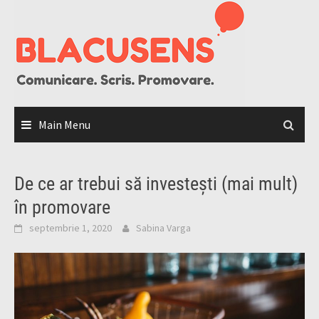
Skip
to
content
Main Menu
De ce ar trebui să investești (mai mult)
în promovare
septembrie 1, 2020
Sabina Varga