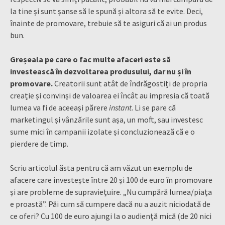
la tine și sunt șanse să le spună și altora să te evite. Deci,
înainte de promovare, trebuie să te asiguri că ai un produs
bun.
Greșeala pe care o fac multe afaceri este să
investească în dezvoltarea produsului, dar nu și în
promovare.
Creatorii sunt atât de îndrăgostiți de propria
creație și convinși de valoarea ei încât au impresia că toată
lumea va fi de aceeași părere
instant
. Li se pare că
marketingul și vânzările sunt așa, un moft, sau investesc
sume mici în campanii izolate și concluzionează că e o
pierdere de timp.
Scriu articolul ăsta pentru că am văzut un exemplu de
afacere care investește între 20 și 100 de euro în promovare
și are probleme de supraviețuire. „Nu cumpără lumea/piața
e proastă”. Păi cum să cumpere dacă nu a auzit niciodată de
ce oferi? Cu 100 de euro ajungi la o audiență mică (de 20 nici