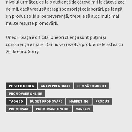
nivelul următor, de la o audiență de câteva mii la câteva zeci
de mii, dacă vreau să atrag sponsori și colaborări, pe lângă
un produs solid și perseverență, trebuie să aloc mult mai
multe resurse promovării.
Uneori piața e dificilă. Uneori clienții sunt puțini și
concurența e mare. Dar nu vei rezolva problemele astea cu
20 de euro. Sorry.
POSTED UNDER
ANTREPRENORIAT
CUM SĂ COMUNICI
PROMOVARE ONLINE
TAGGED
BUGET PROMOVARE
MARKETING
PRODUS
PROMOVARE
PROMOVARE ONLINE
VANZARI