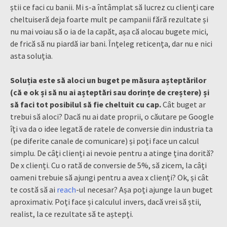
știi ce faci cu banii. Mi s-a întâmplat să lucrez cu clienți care
cheltuiseră deja foarte mult pe campanii fără rezultate și
nu mai voiau să o ia de la capăt, așa că alocau bugete mici,
de frică să nu piardă iar bani. Înțeleg reticența, dar nu e nici
asta soluția.
Soluția este să aloci un buget pe măsura așteptărilor
(că e ok și să nu ai așteptări sau dorințe de creștere) și
să faci tot posibilul să fie cheltuit cu cap.
Cât buget ar
trebui să aloci? Dacă nu ai date proprii, o căutare pe Google
îți va da o idee legată de ratele de conversie din industria ta
(pe diferite canale de comunicare) și poți face un calcul
simplu. De câți clienți ai nevoie pentru a atinge țina dorită?
De x clienți. Cu o rată de conversie de 5%, să zicem, la câți
oameni trebuie să ajungi pentru a avea x clienți? Ok, și cât
te costă să ai
reach
-ul necesar? Așa poți ajunge la un buget
aproximativ. Poți face și calculul invers, dacă vrei să știi,
realist, la ce rezultate să te aștepți.