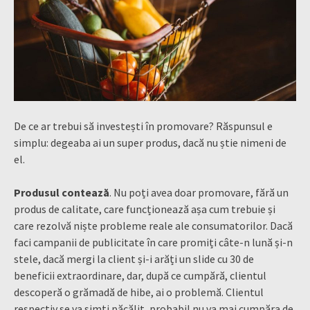
De ce ar trebui să investești în promovare? Răspunsul e
simplu: degeaba ai un super produs, dacă nu știe nimeni de
el.
Produsul contează
. Nu poți avea doar promovare, fără un
produs de calitate, care funcționează așa cum trebuie și
care rezolvă niște probleme reale ale consumatorilor. Dacă
faci campanii de publicitate în care promiți câte-n lună și-n
stele, dacă mergi la client și-i arăți un slide cu 30 de
beneficii extraordinare, dar, după ce cumpără, clientul
descoperă o grămadă de hibe, ai o problemă. Clientul
respectiv se va simți păcălit, probabil nu va mai cumpăra de