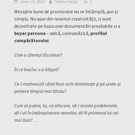
iunie 14, 2016
Sabina Varga
2
Mesajele bune de promovare nu se întâmplă, pur și
simplu. Nu apar din neantul creativității, ci sunt
dezvoltate pe baza unei documentări prealabile și a
buyer persona
– adică, carevasăzică,
profilul
cumpărătorului
.
Cine e clientul tău ideal?
În ce bucluc s-a băgat?
Ce-l motivează când face ochi dimineața și pe unde-și
petrece timpul mai târziu?
Cum ai putea, tu, ca afacere, să-i rezolvi problemele,
să-i vii în întâmpinarea nevoilor, să fii prietenul lui cel
mai bun?
…