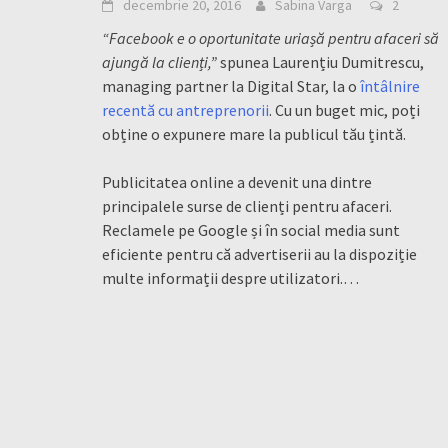
decembrie 20, 2016
Sabina Varga
2
“Facebook e o oportunitate uriașă pentru afaceri să
ajungă la clienți,”
spunea Laurențiu Dumitrescu,
managing partner la Digital Star, la o
întâlnire
recentă cu antreprenorii
. Cu un buget mic, poți
obține o expunere mare la publicul tău țintă.
Publicitatea online a devenit una dintre
principalele surse de clienți pentru afaceri.
Reclamele pe Google și în social media sunt
eficiente pentru că advertiserii au la dispoziție
multe informații despre utilizatori.
…