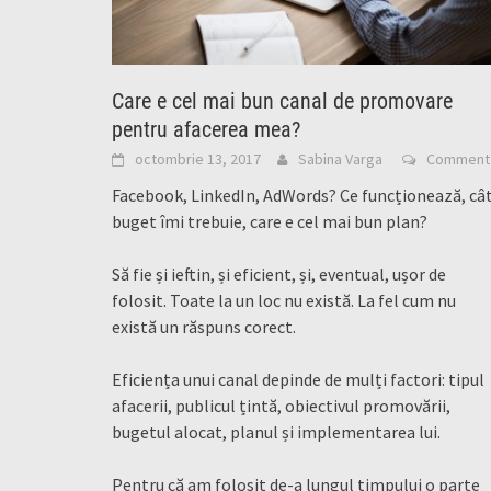
Care e cel mai bun canal de promovare
pentru afacerea mea?
octombrie 13, 2017
Sabina Varga
Comment
Facebook, LinkedIn, AdWords? Ce funcționează, câ
buget îmi trebuie, care e cel mai bun plan?
Să fie și ieftin, și eficient, și, eventual, ușor de
folosit. Toate la un loc nu există. La fel cum nu
există un răspuns corect.
Eficiența unui canal depinde de mulți factori: tipul
afacerii, publicul țintă, obiectivul promovării,
bugetul alocat, planul și implementarea lui.
Pentru că am folosit de-a lungul timpului o parte