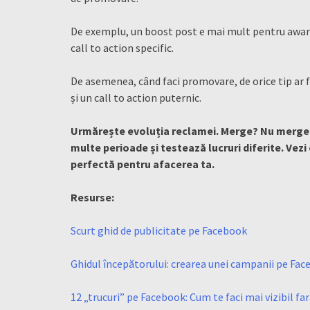
De exemplu, un boost post e mai mult pentru awaren
call to action specific.
De asemenea, când faci promovare, de orice tip ar fi
și un call to action puternic.
Urmărește evoluția reclamei. Merge? Nu merge? 
multe perioade și testează lucruri diferite. Vez
perfectă pentru afacerea ta.
Resurse:
Scurt ghid de publicitate pe Facebook
Ghidul începătorului: crearea unei campanii pe Fa
12 „trucuri” pe Facebook: Cum te faci mai vizibil fa