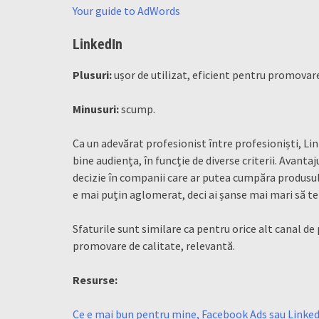
Your guide to AdWords
LinkedIn
Plusuri:
ușor de utilizat, eficient pentru promovar
Minusuri:
scump.
Ca un adevărat profesionist între profesioniști, Link
bine audiența, în funcție de diverse criterii. Avanta
decizie în companii care ar putea cumpăra produsul 
e mai puțin aglomerat, deci ai șanse mai mari să te
Sfaturile sunt similare ca pentru orice alt canal de 
promovare de calitate, relevantă.
Resurse:
Ce e mai bun pentru mine, Facebook Ads sau Linked