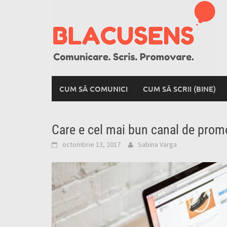
Skip
to
content
CUM SĂ COMUNICI
CUM SĂ SCRII (BINE)
Care e cel mai bun canal de prom
octombrie 13, 2017
Sabina Varga