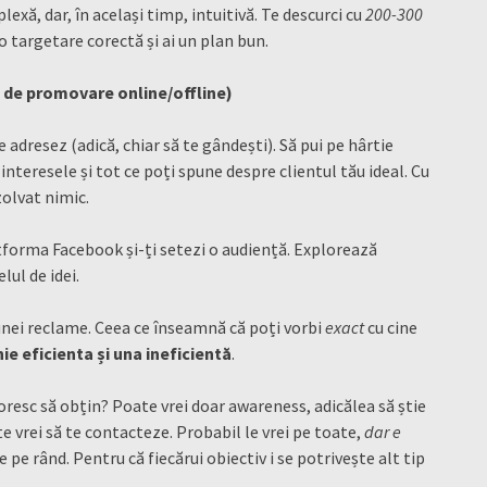
exă, dar, în același timp, intuitivă. Te descurci cu
200-300
 o targetare corectă și ai un plan bun.
e de promovare online/offline)
 adresez (adică, chiar să te gândești). Să pui pe hârtie
 interesele și tot ce poți spune despre clientul tău ideal. Cu
ezolvat nimic.
atforma Facebook și-ți setezi o audiență. Explorează
lul de idei.
unei reclame. Ceea ce înseamnă că poți vorbi
exact
cu cine
e eficienta și una ineficientă
.
oresc să obțin? Poate vrei doar awareness, adicălea să știe
te vrei să te contacteze. Probabil le vrei pe toate,
dar e
le pe rând. Pentru că fiecărui obiectiv i se potrivește alt tip