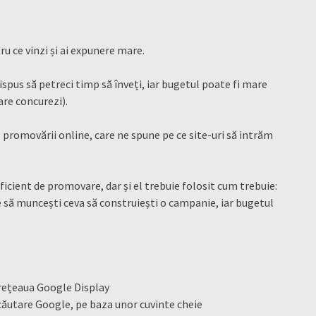
ru ce vinzi și ai expunere mare.
 dispus să petreci timp să înveți, iar bugetul poate fi mare
 care concurezi).
l promovării online, care ne spune pe ce site-uri să intrăm
icient de promovare, dar și el trebuie folosit cum trebuie:
uie să muncești ceva să construiești o campanie, iar bugetul
n rețeaua Google Display
căutare Google, pe baza unor cuvinte cheie