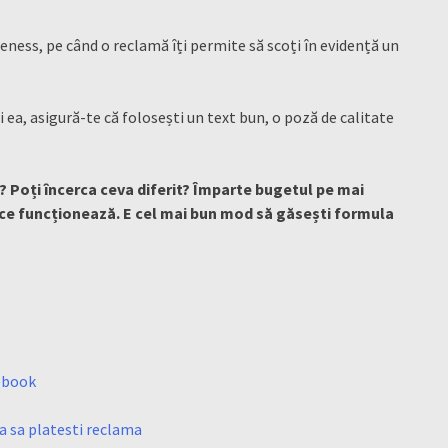
ess, pe când o reclamă îți permite să scoți în evidență un
 ea, asigură-te că folosești un text bun, o poză de calitate
Poți încerca ceva diferit? Împarte bugetul pe mai
i ce funcționează. E cel mai bun mod să găsești formula
cebook
ra sa platesti reclama