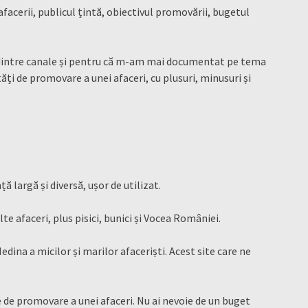
afacerii, publicul țintă, obiectivul promovării, bugetul
 dintre canale și pentru că m-am mai documentat pe tema
tăți de promovare a unei afaceri, cu plusuri, minusuri și
ă largă și diversă, ușor de utilizat.
te afaceri, plus pisici, bunici și Vocea României.
dina a micilor și marilor afaceriști. Acest site care ne
 de promovare a unei afaceri. Nu ai nevoie de un buget