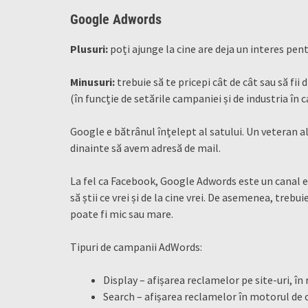
Google Adwords
Plusuri:
poți ajunge la cine are deja un interes pent
Minusuri:
trebuie să te pricepi cât de cât sau să fii
(în funcție de setările campaniei și de industria în
Google e bătrânul înțelept al satului. Un veteran a
dinainte să avem adresă de mail.
La fel ca Facebook, Google Adwords este un canal ef
să știi ce vrei și de la cine vrei. De asemenea, treb
poate fi mic sau mare.
Tipuri de campanii AdWords:
Display – afișarea reclamelor pe site-uri, î
Search – afișarea reclamelor în motorul de 