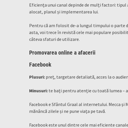
Eficiența unui canal depinde de mulți factori: tipul 
alocat, planul și implementarea lui.
Pentru că am folosit de-a lungul timpului o parte
asta, voi trece în revistă cele mai populare posibili
câteva sfaturi de utilizare.
Promovarea online a afacerii
Facebook
Plusuri:
preț, targetare detaliată, acces la o audienț
Minusuri:
te bați pentru atenție cu toată lumea – al
Facebook e Sfântul Graal al internetului. Mecca și Me
mănâncă zilele și ne pune viața pe tavă.
Facebook este unul dintre cele mai eficiente canale