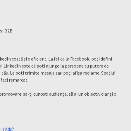
ea B2B.
edIn costă și e eficient. La fel ca la Facebook, poți defini
jul LinkedIn este că poți ajunge la persoane cu putere de
tău. Le poți trimite mesaje sau poți afișa reclame. Spațiul
 faci remarcat.
promovare: să-ți cunoști audiența, să ai un obiectiv clar și o
in Ads?