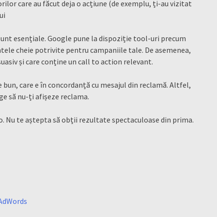
ilor care au făcut deja o acțiune (de exemplu, ți-au vizitat
ui
unt esențiale. Google pune la dispoziție tool-uri precum
intele cheie potrivite pentru campaniile tale. De asemenea,
suasiv și care conține un call to action relevant.
 bun, care e în concordanță cu mesajul din reclamă. Altfel,
ge să nu-ți afișeze reclama.
Nu te aștepta să obții rezultate spectaculoase din prima.
 AdWords