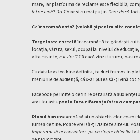
mare, iar platforma de reclame este flexibilă, compl
lei pe lună
? Da. Chiar și cu mai puțin.
Doar dacă
faci
Ce înseamnă asta? (valabil și pentru alte canal
Targetarea corectă
înseamnă să te gândești cui te
locația, vârsta, sexul, ocupația, nivelul de educație,
alte cuvinte,
cui vinzi?
Că dacă vinzi tuturor, n-ai r
Cu datele astea bine definite, te duci frumos în pl
meniurile de audiență, că s-ar putea să-ți vină tot fe
Facebook permite o definire detaliată a audienței 
vrei. Iar asta
poate face diferența între o campani
Planul bun
înseamnă să ai un obiectiv clar: ce-mi d
lumea de tine. Poate vrei să-ți viziteze site-ul. Poa
important să te concentrezi pe un singur obiectiv.
Ia-
de promovare.