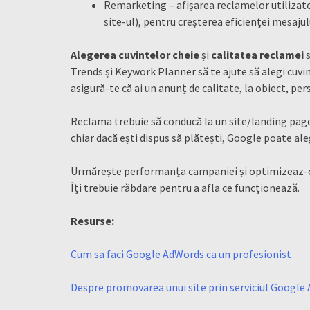
Remarketing – afișarea reclamelor utilizator
site-ul), pentru creșterea eficienței mesajul
Alegerea cuvintelor cheie
și
calitatea reclamei
s
Trends și Keywork Planner să te ajute să alegi cuv
asigură-te că ai un anunț de calitate, la obiect, per
Reclama trebuie să conducă la un site/landing page
chiar dacă ești dispus să plătești, Google poate ale
Urmărește performanța campaniei și optimizeaz-o. 
Îți trebuie răbdare pentru a afla ce funcționează.
Resurse:
Cum sa faci Google AdWords ca un profesionist
Despre promovarea unui site prin serviciul Google