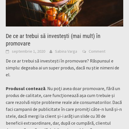
De ce ar trebui să investești (mai mult) în
promovare
septembrie 1, 2020
Sabina Varga
Comment
De ce ar trebui să investești în promovare? Răspunsul e
simplu: degeaba ai un super produs, dacă nu știe nimeni de
el.
Produsul contează
. Nu poți avea doar promovare, fără un
produs de calitate, care funcționează așa cum trebuie și
care rezolvă niște probleme reale ale consumatorilor. Dacă
faci campanii de publicitate în care promiți câte-n lună și-n
stele, dacă mergi la client și-i arăți un slide cu 30 de
beneficii extraordinare, dar, după ce cumpără, clientul