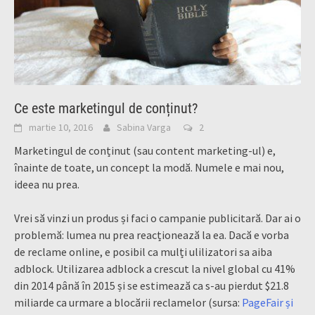
Ce este marketingul de conținut?
martie 10, 2016
Sabina Varga
2
Marketingul de conținut (sau content marketing-ul) e,
înainte de toate, un concept la modă. Numele e mai nou,
ideea nu prea.
Vrei să vinzi un produs și faci o campanie publicitară. Dar ai o
problemă: lumea nu prea reacționează la ea. Dacă e vorba
de reclame online, e posibil ca mulți ulilizatori sa aiba
adblock. Utilizarea adblock a crescut la nivel global cu 41%
din 2014 până în 2015 și se estimează ca s-au pierdut $21.8
miliarde ca urmare a blocării reclamelor (sursa:
PageFair și