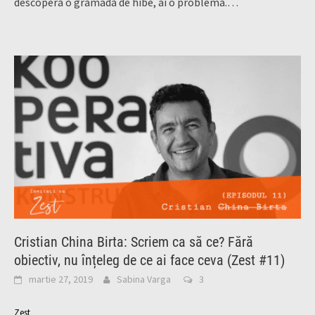
descoperă o grămadă de hibe, ai o problemă.…
Cristian China Birta: Scriem ca să ce? Fără
obiectiv, nu înțeleg de ce ai face ceva (Zest #11)
martie 27, 2019
Sabina Varga
3
Zest