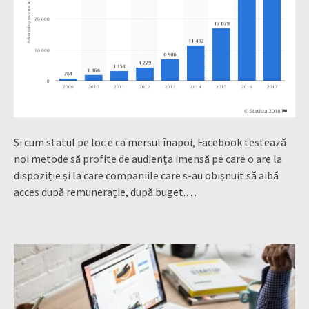
Și cum statul pe loc e ca mersul înapoi, Facebook testează
noi metode să profite de audiența imensă pe care o are la
dispoziție și la care companiile care s-au obișnuit să aibă
acces după remunerație, după buget.…