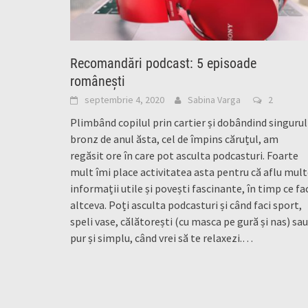
Recomandări podcast: 5 episoade
românești
septembrie 4, 2020
Sabina Varga
2
Plimbând copilul prin cartier și dobândind singurul
bronz de anul ăsta, cel de împins căruțul, am
regăsit ore în care pot asculta podcasturi. Foarte
mult îmi place activitatea asta pentru că aflu mul
informații utile și povești fascinante, în timp ce fa
altceva. Poți asculta podcasturi și când faci sport,
speli vase, călătorești (cu masca pe gură și nas) sau
pur și simplu, când vrei să te relaxezi.…