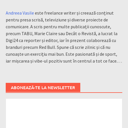
Andreea Vasile
este freelance writer și creează conținut
pentru presa scrisă, televiziune și diverse proiecte de
comunicare. A scris pentru multe publicații cunoscute,
precum TABU, Marie Claire sau Decât o Revistă, a lucrat la
Digi24 ca reporter și editor, iar în prezent colaborează cu
branduri precum Red Bull. Spune că scrie zilnic și că nu
cunoaște un exercițiu mai bun. Este pasionată și de sport,
iar mișcarea și vibe-ul pozitiv sunt în centrul a tot ce face.…
ABONEAZĂ-TE LA NEWSLETTER