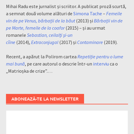
Mihai Radu este jurnalist și scriitor. A publicat proză scurtă,
a semnat două volume alături de
Simona Tache
–
Femeile
vin de pe Venus, bărbații de la băut
(2013) și
Bărbații vin de
pe Marte, femeile de la coafor
(2015) – și au urmat
romanele
Sebastian, ceilalți și-un
cîine
(2014),
Extraconjugal
(2017) și
Contaminare
(2019).
Recent, a apărut la Polirom cartea
Repetiție pentru o lume
mai bună
, pe care autorul o descrie într-un
interviu
ca o
„Matrioșka de crize”.…
ABONEAZĂ-TE LA NEWSLETTER