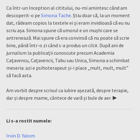
Ca într-un Inception al cititului, nu-mi amintesc când am
descoperit-o pe
Simona Tache
. Știu doar că, la un moment
dat, râdeam copios la textele ei și eram invidioasă că eu nu
scriu așa. Simona spune că umorul e un mușhi care se
antrenează. Mai spune că era convinsă că nu poate să scrie
bine, până într-o zi când s-a produs un
click
. După ani de
jurnalism la publicații cunoscute precum Academia
Cațavencu, Cațavencii, Tabu sau Unica, Simona a schimbat
meseria: azi e psihoterapeut și-i place „mult, mult, mult”
să facă asta.
Am vorbit despre scrisul ca iubire așezată, despre terapie,
dar și despre mame, cântece de vară și bule de aer. ▶
Li s-a rostit numele:
Irvin D. Yalom