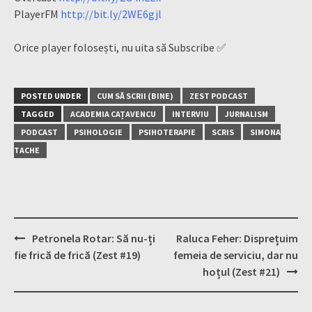
PlayerFM
http://bit.ly/2WE6gjl
Orice player folosești, nu uita să Subscribe ✅
POSTED UNDER
CUM SĂ SCRII (BINE)
ZEST PODCAST
TAGGED
ACADEMIA CAȚAVENCU
INTERVIU
JURNALISM
PODCAST
PSIHOLOGIE
PSIHOTERAPIE
SCRIS
SIMONA
TACHE
Post
Petronela Rotar: Să nu-ți
Raluca Feher: Disprețuim
navigation
fie frică de frică (Zest #19)
femeia de serviciu, dar nu
hoțul (Zest #21)