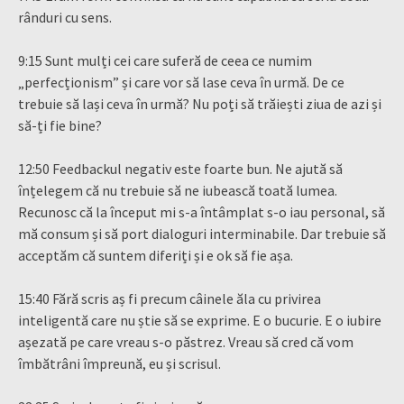
rânduri cu sens.
9:15 Sunt mulți cei care suferă de ceea ce numim
„perfecționism” și care vor să lase ceva în urmă. De ce
trebuie să lași ceva în urmă? Nu poți să trăiești ziua de azi și
să-ți fie bine?
12:50 Feedbackul negativ este foarte bun. Ne ajută să
înțelegem că nu trebuie să ne iubească toată lumea.
Recunosc că la început mi s-a întâmplat s-o iau personal, să
mă consum și să port dialoguri interminabile. Dar trebuie să
acceptăm că suntem diferiți și e ok să fie așa.
15:40 Fără scris aș fi precum câinele ăla cu privirea
inteligentă care nu știe să se exprime. E o bucurie. E o iubire
așezată pe care vreau s-o păstrez. Vreau să cred că vom
îmbătrâni împreună, eu și scrisul.