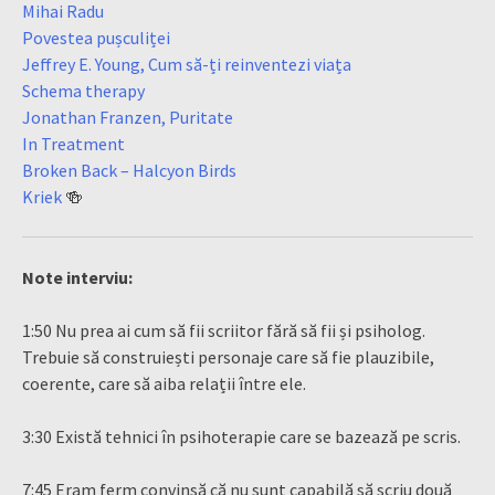
Mihai Radu
Povestea pușculiței
Jeffrey E. Young, Cum să-ți reinventezi viața
Schema therapy
Jonathan Franzen, Puritate
In Treatment
Broken Back – Halcyon Birds
Kriek
🍻
Note interviu:
1:50 Nu prea ai cum să fii scriitor fără să fii și psiholog.
Trebuie să construiești personaje care să fie plauzibile,
coerente, care să aiba relații între ele.
3:30 Există tehnici în psihoterapie care se bazează pe scris.
7:45 Eram ferm convinsă că nu sunt capabilă să scriu două