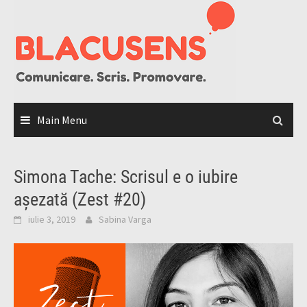
Skip
to
content
Main Menu
Simona Tache: Scrisul e o iubire
așezată (Zest #20)
iulie 3, 2019
Sabina Varga