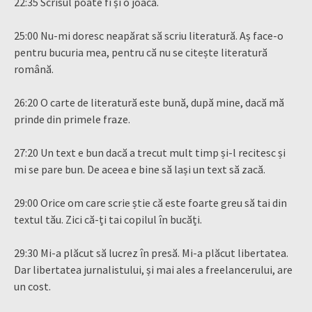
22:35 Scrisul poate fi și o joacă.
25:00 Nu-mi doresc neapărat să scriu literatură. Aș face-o
pentru bucuria mea, pentru că nu se citește literatură
română.
26:20 O carte de literatură este bună, după mine, dacă mă
prinde din primele fraze.
27:20 Un text e bun dacă a trecut mult timp și-l recitesc și
mi se pare bun. De aceea e bine să lași un text să zacă.
29:00 Orice om care scrie știe că este foarte greu să tai din
textul tău. Zici că-ți tai copilul în bucăți.
29:30 Mi-a plăcut să lucrez în presă. Mi-a plăcut libertatea.
Dar libertatea jurnalistului, și mai ales a freelancerului, are
un cost.