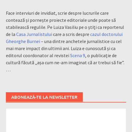
Face interviuri de invidiat, scrie despre lucrurile care
contează și pornește proiecte editoriale unde poate să
stabilească regulile. Pe Luiza Vasiliu pe o știți ca reporterul
de la
Casa Jurnalistului
care a scris despre
cazul doctorului
Gheorghe Burnei
– una dintre anchetele jurnalistice cu cel
mai mare impact din ultimii ani. Luiza e cunoscută și ca
editorul coordonator al revistei
Scena 9
, o publicație de
cultură făcută „așa cum ne-am imaginat că ar trebui să fie”.
…
ABONEAZĂ-TE LA NEWSLETTER