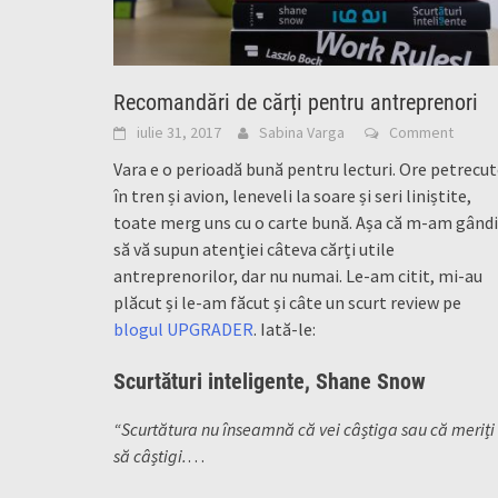
Recomandări de cărți pentru antreprenori
iulie 31, 2017
Sabina Varga
Comment
Vara e o perioadă bună pentru lecturi. Ore petrecu
în tren și avion, leneveli la soare și seri liniștite,
toate merg uns cu o carte bună. Așa că m-am gândi
să vă supun atenției câteva cărți utile
antreprenorilor, dar nu numai. Le-am citit, mi-au
plăcut și le-am făcut și câte un scurt review pe
blogul UPGRADER
. Iată-le:
Scurtături inteligente, Shane Snow
“Scurtătura nu înseamnă că vei câștiga sau că meriți
să câștigi.
…