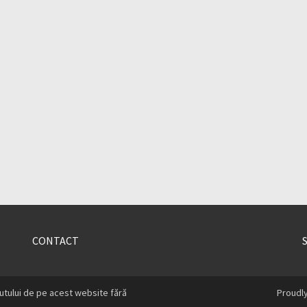
CONTACT
utului de pe acest website fără
Proudl