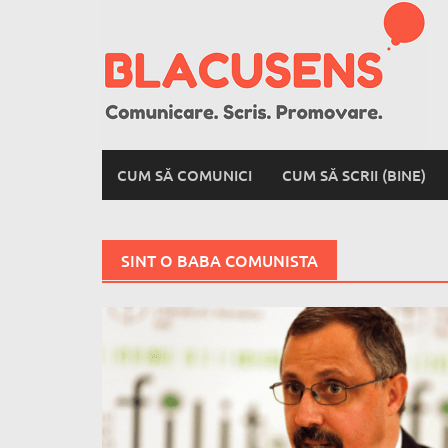
Skip
to
content
CUM SĂ COMUNICI
CUM SĂ SCRII (BINE)
SINT O BABA COMUNISTA