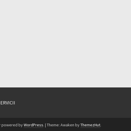
SERVICII
y powered by
WordPress
.
|
Theme: Awaken by
ThemezHut
.