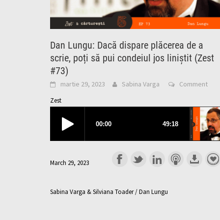
Dan Lungu: Dacă dispare plăcerea de a
scrie, poți să pui condeiul jos liniștit (Zest
#73)
martie 29, 2023
Sabina Varga
Comment
Zest
March 29, 2023
Sabina Varga & Silviana Toader / Dan Lungu