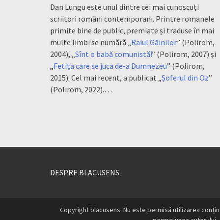
Dan Lungu este unul dintre cei mai cunoscuți
scriitori români contemporani. Printre romanele
primite bine de public, premiate și traduse în mai
multe limbi se numără „
Raiul Găinilor
” (Polirom,
2004), „
Sînt o babă comunistă!
” (Polirom, 2007) și
„
Fetița care se juca de-a Dumnezeu
” (Polirom,
2015). Cel mai recent, a publicat „
Șoferul din Oz
”
(Polirom, 2022).…
DESPRE BLACUSENS
Copyright blacusens. Nu este permisă utilizarea conțin