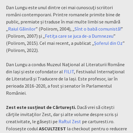
Dan Lungu este unul dintre cei mai cunoscuți scriitori
români contemporani. Printre romanele primite bine de
public, premiate și traduse în mai multe limbi se numără
„
Raiul Găinilor
” (Polirom, 2004), „
Sînt o babă comunistă!
”
(Polirom, 2007) și „
Fetița care se juca de-a Dumnezeu
”
(Polirom, 2015). Cel mai recent, a publicat „
Șoferul din Oz
”
(Polirom, 2022).
Dan Lungu a condus Muzeul Național al Literaturii Române
din Iași și este cofondator al
FILIT
, Festivalul Internațional
de Literatură și Traducere de la Iași. Este profesor, iar în
perioada 2016-2020, a fost și senator în Parlamentul
României.
Zest este susținut de Cărturești.
Dacă vrei să citești
cărțile invitaților Zest, dar și alte volume despre scris și
creativitate, le găsești pe
Raftul Zest
pe carturesti.ro.
Folosește codul
ASCULTZEST
la checkout pentru o reducere