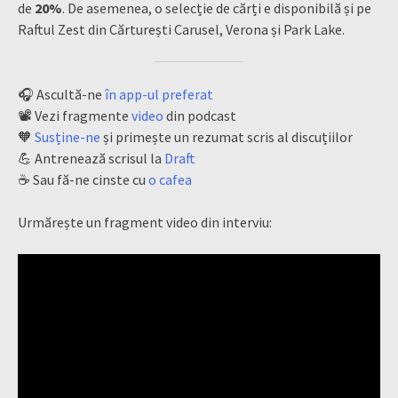
de
20%
. De asemenea, o selecție de cărți e disponibilă și pe
Raftul Zest din Cărturești Carusel, Verona și Park Lake.
🎧 Ascultă-ne
în app-ul preferat
📽 Vezi fragmente
video
din podcast
🧡
Susține-ne
și primește un rezumat scris al discuțiilor
💪 Antrenează scrisul la
Draft
☕️ Sau fă-ne cinste cu
o cafea
Urmărește un fragment video din interviu: