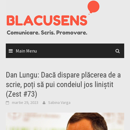
Skip
to
content
Main Menu
Dan Lungu: Dacă dispare plăcerea de a
scrie, poți să pui condeiul jos liniștit
(Zest #73)
martie 29, 2023
Sabina Varga