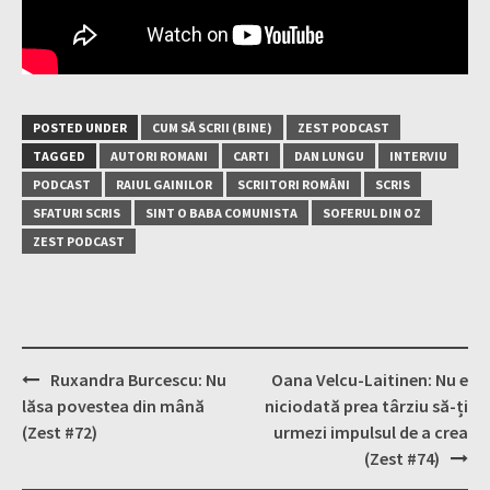
POSTED UNDER
CUM SĂ SCRII (BINE)
ZEST PODCAST
TAGGED
AUTORI ROMANI
CARTI
DAN LUNGU
INTERVIU
PODCAST
RAIUL GAINILOR
SCRIITORI ROMÂNI
SCRIS
SFATURI SCRIS
SINT O BABA COMUNISTA
SOFERUL DIN OZ
ZEST PODCAST
Post
Ruxandra Burcescu: Nu
Oana Velcu-Laitinen: Nu e
navigation
lăsa povestea din mână
niciodată prea târziu să-ți
(Zest #72)
urmezi impulsul de a crea
(Zest #74)