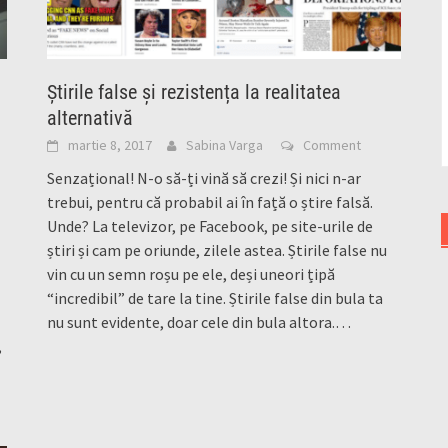
Știrile false și rezistența la realitatea
alternativă
martie 8, 2017
Sabina Varga
Comment
Senzațional! N-o să-ți vină să crezi! Și nici n-ar
trebui, pentru că probabil ai în față o știre falsă.
Unde? La televizor, pe Facebook, pe site-urile de
știri și cam pe oriunde, zilele astea. Știrile false nu
vin cu un semn roșu pe ele, deși uneori țipă
“incredibil” de tare la tine. Știrile false din bula ta
nu sunt evidente, doar cele din bula altora.
…
,