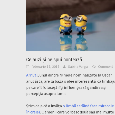
Ce auzi și ce spui contează
februarie 17, 2017
Sabina Varga
Comment
Arrival
, unul dintre filmele nominalizate la Oscar
anul ăsta, are la baza o idee interesantă: că limbaju
pe care îl folosești îți influențează gândirea și
percepția asupra lumii.
Știm deja că a învăța
o limbă străină face miracole
în creier
. Oamenii care vorbesc două sau mai multe