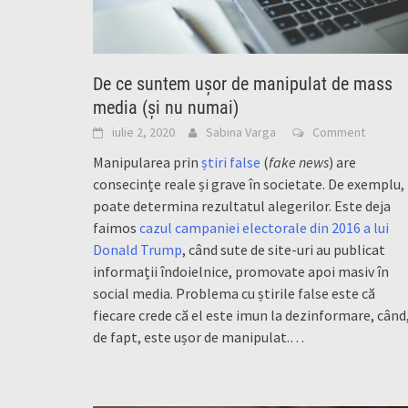
De ce suntem ușor de manipulat de mass
media (și nu numai)
iulie 2, 2020
Sabina Varga
Comment
Manipularea prin
știri false
(
fake news
) are
consecințe reale și grave în societate. De exemplu,
poate determina rezultatul alegerilor. Este deja
faimos
cazul campaniei electorale din 2016 a lui
Donald Trump
, când sute de site-uri au publicat
informații îndoielnice, promovate apoi masiv în
social media. Problema cu știrile false este că
fiecare crede că el este imun la dezinformare, când
de fapt, este ușor de manipulat.…