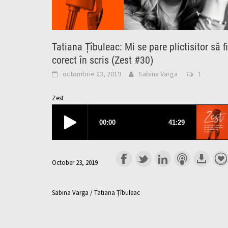
Tatiana Țîbuleac: Mi se pare plictisitor să fi
corect în scris (Zest #30)
octombrie 23, 2019
Sabina Varga
1
Zest
October 23, 2019
Sabina Varga / Tatiana Țîbuleac