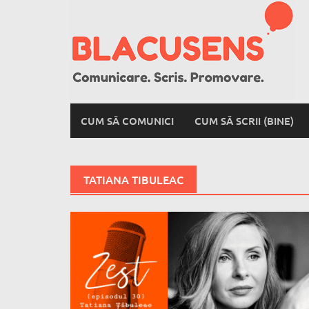
Skip
to
content
CUM SĂ COMUNICI
CUM SĂ SCRII (BINE)
TATIANA TIBULEAC