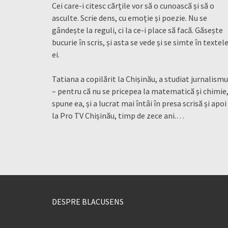
Cei care-i citesc cărțile vor să o cunoască și să o
asculte. Scrie dens, cu emoție și poezie. Nu se
gândește la reguli, ci la ce-i place să facă. Găsește
bucurie în scris, și asta se vede și se simte în textel
ei.
Tatiana a copilărit la Chișinău, a studiat jurnalismu
– pentru că nu se pricepea la matematică și chimie
spune ea, și a lucrat mai întâi în presa scrisă și apoi
la Pro TV Chișinău, timp de zece ani.…
DESPRE BLACUSENS