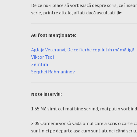
De ce nu-i place să vorbească despre scris, ce înse
scrie, printre altele, aflați dacă ascultați! ▶
Au fost menționate:
Aglaja Veteranyi, De ce fierbe copilul în mămăligă
Viktor Tsoi
Zemfira
Serghei Rahmaninov
Note interviu:
1:55 Mă simt cel mai bine scriind, mai puțin vorbind
3:05 Oamenii vor să vadă omul care a scris o carte 
sunt nici pe departe așa cum sunt atunci când scriu.