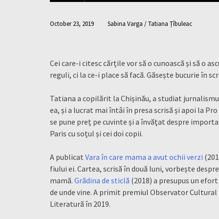
October 23, 2019
Sabina Varga / Tatiana Țîbuleac
Cei care-i citesc cărțile vor să o cunoască și să o as
reguli, ci la ce-i place să facă. Găsește bucurie în scr
Tatiana a copilărit la Chișinău, a studiat jurnalism
ea, și a lucrat mai întâi în presa scrisă și apoi la P
se pune preț pe cuvinte și a învățat despre importan
Paris cu soțul și cei doi copii.
A publicat
Vara în care mama a avut ochii verzi
(201
fiului ei. Cartea, scrisă în două luni, vorbește despr
mamă.
Grădina de sticlă
(2018) a presupus un efort 
de unde vine. A primit premiul Observator Cultural
Literatură în 2019.