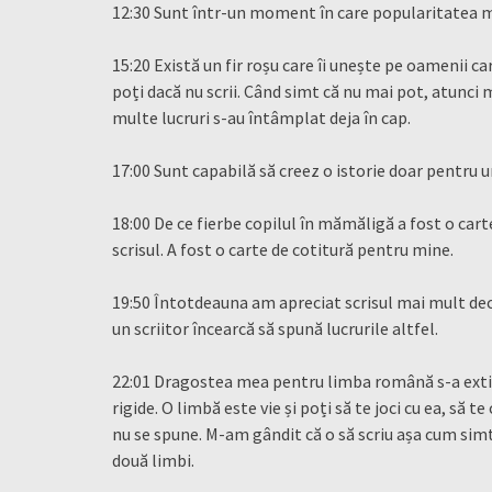
12:30 Sunt într-un moment în care popularitatea mă 
15:20 Există un fir roșu care îi unește pe oamenii c
poți dacă nu scrii. Când simt că nu mai pot, atunci 
multe lucruri s-au întâmplat deja în cap.
17:00 Sunt capabilă să creez o istorie doar pentru 
18:00 De ce fierbe copilul în mămăligă a fost o ca
scrisul. A fost o carte de cotitură pentru mine.
19:50 Întotdeauna am apreciat scrisul mai mult dec
un scriitor încearcă să spună lucrurile altfel.
22:01 Dragostea mea pentru limba română s-a extins
rigide. O limbă este vie și poți să te joci cu ea, să 
nu se spune. M-am gândit că o să scriu așa cum simt
două limbi.