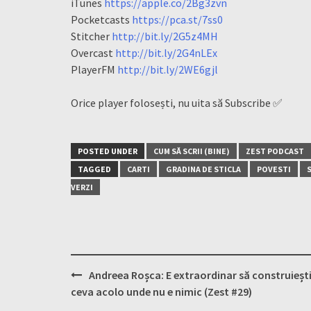
iTunes
https://apple.co/2Bg3zvn
Pocketcasts
https://pca.st/7ss0
Stitcher
http://bit.ly/2G5z4MH
Overcast
http://bit.ly/2G4nLEx
PlayerFM
http://bit.ly/2WE6gjl
Orice player folosești, nu uita să Subscribe ✅
POSTED UNDER
CUM SĂ SCRII (BINE)
ZEST PODCAST
TAGGED
CARTI
GRADINA DE STICLA
POVESTI
VERZI
Post
Andreea Roșca: E extraordinar să construieșt
navigation
ceva acolo unde nu e nimic (Zest #29)