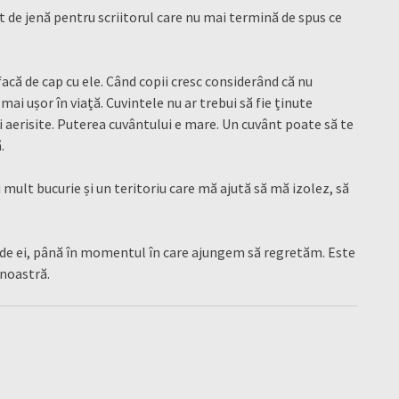
t de jenă pentru scriitorul care nu mai termină de spus ce
i facă de cap cu ele. Când copii cresc considerând că nu
 mai ușor în viață. Cuvintele nu ar trebui să fie ținute
și aerisite. Puterea cuvântului e mare. Un cuvânt poate să te
.
 mult bucurie și un teritoriu care mă ajută să mă izolez, să
m de ei, până în momentul în care ajungem să regretăm. Este
 noastră.