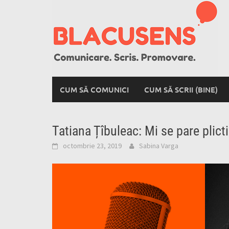
Skip
to
content
CUM SĂ COMUNICI
CUM SĂ SCRII (BINE)
Tatiana Țîbuleac: Mi se pare plicti
octombrie 23, 2019
Sabina Varga