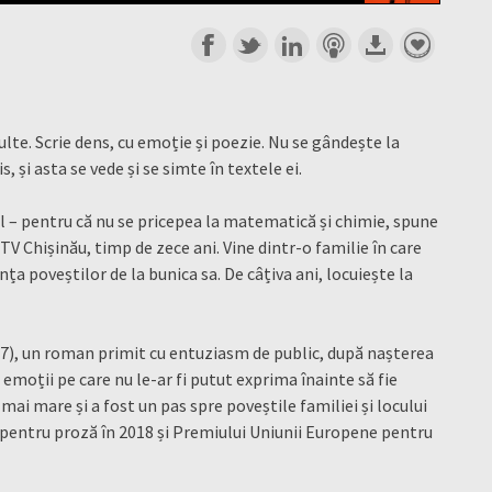
culte. Scrie dens, cu emoție și poezie. Nu se gândește la
is, și asta se vede și se simte în textele ei.
ul – pentru că nu se pricepea la matematică și chimie, spune
ro TV Chișinău, timp de zece ani. Vine dintr-o familie în care
ța poveștilor de la bunica sa. De câțiva ani, locuiește la
7), un roman primit cu entuziasm de public, după nașterea
e emoții pe care nu le-ar fi putut exprima înainte să fie
mai mare și a fost un pas spre poveștile familiei și locului
 pentru proză în 2018 și Premiului Uniunii Europene pentru