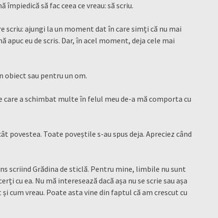
împiedică să fac ceea ce vreau: să scriu.
are scriu: ajungi la un moment dat în care simți că nu mai
mă apuc eu de scris. Dar, în acel moment, deja cele mai
un obiect sau pentru un om.
rte care a schimbat multe în felul meu de-a mă comporta cu
ât povestea. Toate poveștile s-au spus deja. Apreciez când
 scriind Grădina de sticlă. Pentru mine, limbile nu sunt
te cerți cu ea. Nu mă interesează dacă așa nu se scrie sau așa
 și cum vreau. Poate asta vine din faptul că am crescut cu