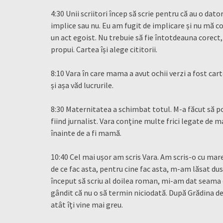
4:30 Unii scriitori încep să scrie pentru că au o dat
implice sau nu. Eu am fugit de implicare și nu mă c
un act egoist. Nu trebuie să fie întotdeauna corect, b
propui. Cartea își alege cititorii.
8:10 Vara în care mama a avut ochii verzi a fost car
și așa văd lucrurile.
8:30 Maternitatea a schimbat totul. M-a făcut să p
fiind jurnalist. Vara conține multe frici legate de 
înainte de a fi mamă.
10:40 Cel mai ușor am scris Vara. Am scris-o cu mare 
de ce fac asta, pentru cine fac asta, m-am lăsat dusă
început să scriu al doilea roman, mi-am dat seama c
gândit că nu o să termin niciodată. După Grădina de s
atât îți vine mai greu.