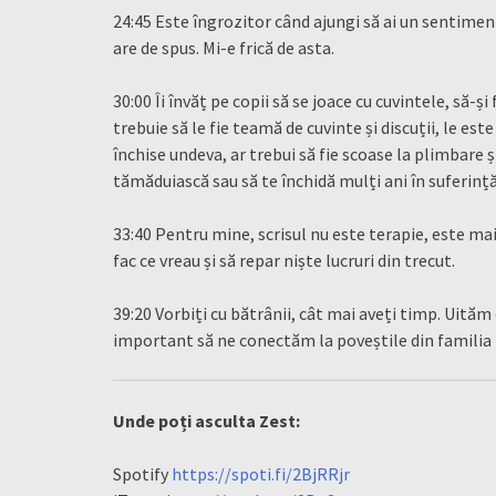
24:45 Este îngrozitor când ajungi să ai un sentimen
are de spus. Mi-e frică de asta.
30:00 Îi învăț pe copii să se joace cu cuvintele, să-ș
trebuie să le fie teamă de cuvinte și discuții, le este
închise undeva, ar trebui să fie scoase la plimbare 
tămăduiască sau să te închidă mulți ani în suferință
33:40 Pentru mine, scrisul nu este terapie, este mai
fac ce vreau și să repar niște lucruri din trecut.
39:20 Vorbiți cu bătrânii, cât mai aveți timp. Uită
important să ne conectăm la poveștile din familia
Unde poți asculta Zest:
Spotify
https://spoti.fi/2BjRRjr