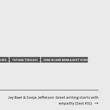
SCRIS
TATIANA TIBULEAC
VARA IN CARE MAMA A AVUT OCHII
i
Jay Baer & Sonja Jefferson: Great writing starts with
empathy (Zest #31)