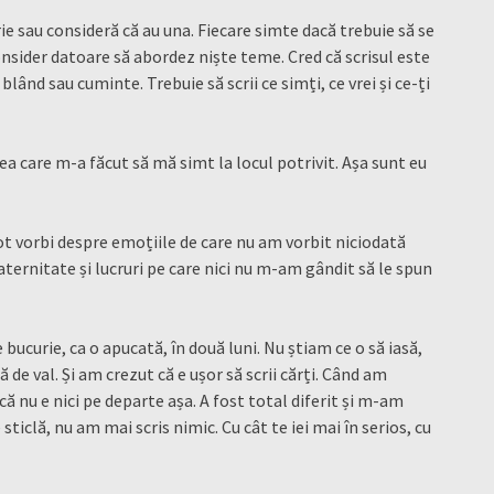
orie sau consideră că au una. Fiecare simte dacă trebuie să se
onsider datoare să abordez niște teme. Cred că scrisul este
lând sau cuminte. Trebuie să scrii ce simți, ce vrei și ce-ți
tea care m-a făcut să mă simt la locul potrivit. Așa sunt eu
ot vorbi despre emoțiile de care nu am vorbit niciodată
maternitate și lucruri pe care nici nu m-am gândit să le spun
bucurie, ca o apucată, în două luni. Nu știam ce o să iasă,
 de val. Și am crezut că e ușor să scrii cărți. Când am
ă nu e nici pe departe așa. A fost total diferit și m-am
ticlă, nu am mai scris nimic. Cu cât te iei mai în serios, cu