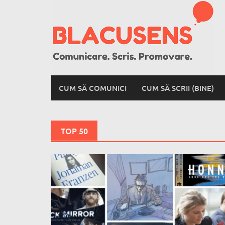
Skip
to
content
CUM SĂ COMUNICI
CUM SĂ SCRII (BINE)
TOP 50