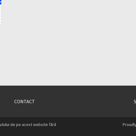
CONTACT
utului de pe acest website fără
Proudl