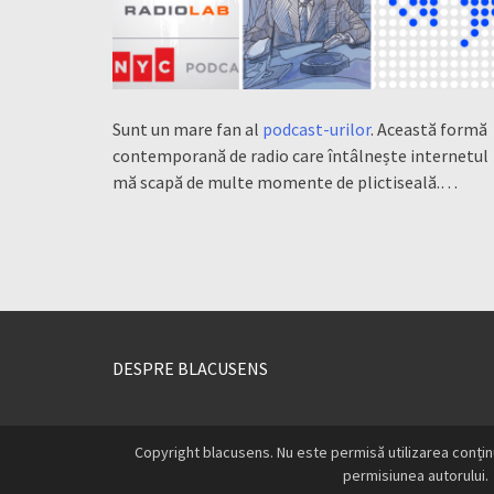
Sunt un mare fan al
podcast-urilor
. Această formă
contemporană de radio care întâlnește internetul
mă scapă de multe momente de plictiseală.…
DESPRE BLACUSENS
Copyright blacusens. Nu este permisă utilizarea conțin
permisiunea autorului.