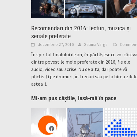
Recomandări din 2016: lecturi, muzică și
seriale preferate
decembrie 27, 2016
Sabina Varga
Commen
În spiritul finalului de an, împărtășesc cu voi câtev
dintre poveștile mele preferate din 2016, fie ele
audio, video sau scrise. Nu de alta, dar poate vă
plictisiți pe drumuri, în trenuri sau pe la birou zilel
astea :).
Mi-am pus căștile, lasă-mă în pace