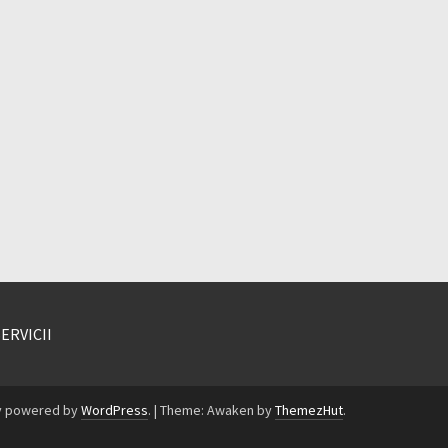
SERVICII
y powered by
WordPress
.
|
Theme: Awaken by
ThemezHut
.