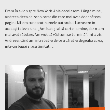
Eram în avion spre New York. Abia decolasem. Lângă mine,
Andreea citea de zor o carte din care mai avea doar câteva
pagini. Mi-era cunoscut numele autorului. Lucrasem în
aceeași televiziune. „Am luat și altă carte la mine, dar n-am
mai avut răbdare. Am vrut să văd cum se termină”, mi-a zis
Andreea, când am întrebat-o de ce a cărat-o degeaba cu ea,
într-un bagaj și așa limitat.…