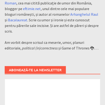
Roman
, cea mai citită publicație de umor din România,
blogger pe
eftimie.net
, unul dintre cele mai populare
bloguri românești, și autor al romanelor
Arhanghelul Raul
și
Bacalaureat
. Scrie cu umor și ironie și este cunoscut
pentru părerile sale incisive. Și are astfel de păreri și despre
scris.
Am vorbit despre scrisul ca meserie, umor, planuri
editoriale,
political (in)correctness
și Game of Thrones 🐉.…
ABONEAZĂ-TE LA NEWSLETTER