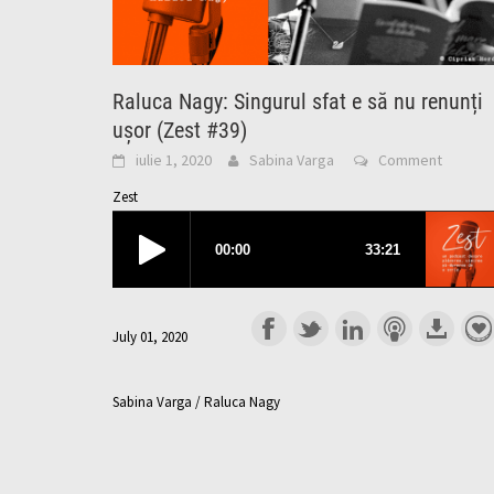
Raluca Nagy: Singurul sfat e să nu renunți
ușor (Zest #39)
iulie 1, 2020
Sabina Varga
Comment
Zest
July 01, 2020
Sabina Varga / Raluca Nagy