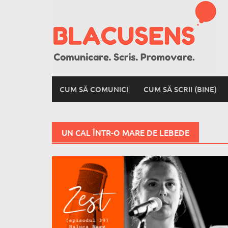
Skip
to
content
CUM SĂ COMUNICI
CUM SĂ SCRII (BINE)
UN CAL ÎNTR-O MARE DE LEBEDE