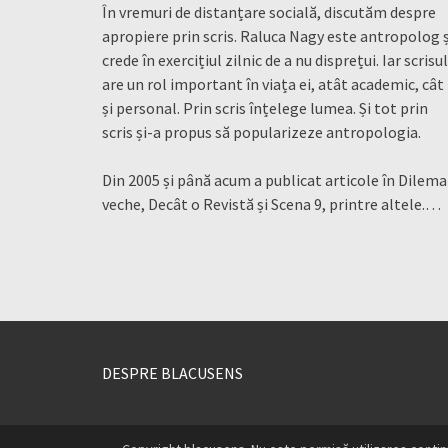
În vremuri de distanțare socială, discutăm despre
apropiere prin scris. Raluca Nagy este antropolog ș
crede în exercițiul zilnic de a nu disprețui. Iar scrisul
are un rol important în viața ei, atât academic, cât
și personal. Prin scris înțelege lumea. Și tot prin
scris și-a propus să popularizeze antropologia.
Din 2005 și până acum a publicat articole în Dilema
veche, Decât o Revistă și Scena 9, printre altele.…
DESPRE BLACUSENS