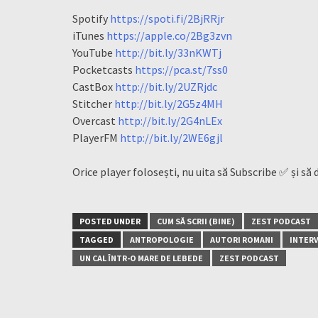
Spotify
https://spoti.fi/2BjRRjr
iTunes
https://apple.co/2Bg3zvn
YouTube
http://bit.ly/33nKWTj
Pocketcasts
https://pca.st/7ss0
CastBox
http://bit.ly/2UZRjdc
Stitcher
http://bit.ly/2G5z4MH
Overcast
http://bit.ly/2G4nLEx
PlayerFM
http://bit.ly/2WE6gjl
Orice player folosești, nu uita să Subscribe ✅ și să 
POSTED UNDER
CUM SĂ SCRII (BINE)
ZEST PODCAST
TAGGED
ANTROPOLOGIE
AUTORI ROMANI
INTERV
UN CAL ÎNTR-O MARE DE LEBEDE
ZEST PODCAST