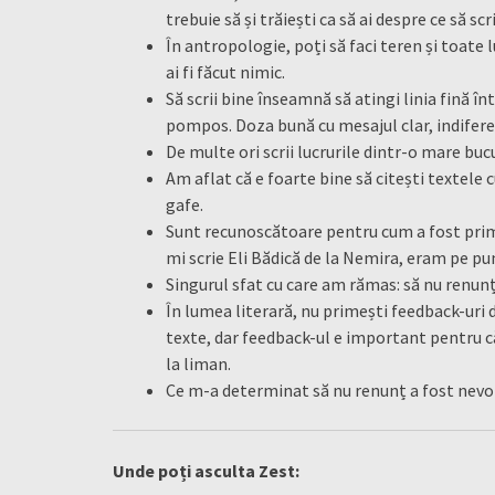
trebuie să și trăiești ca să ai despre ce să scri
În antropologie, poți să faci teren și toate l
ai fi făcut nimic.
Să scrii bine înseamnă să atingi linia fină înt
pompos. Doza bună cu mesajul clar, indifere
De multe ori scrii lucrurile dintr-o mare bucur
Am aflat că e foarte bine să citești textele c
gafe.
Sunt recunoscătoare pentru cum a fost primit
mi scrie Eli Bădică de la Nemira, eram pe pu
Singurul sfat cu care am rămas: să nu renunț
În lumea literară, nu primești feedback-uri d
texte, dar feedback-ul e important pentru că 
la liman.
Ce m-a determinat să nu renunț a fost nevo
Unde poți asculta Zest: