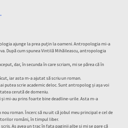
”
ologia ajunge la prea puțin la oameni. Antropologia mi-a
eva. După cum spunea Vintilă Mihăileascu, antropologia
nceput, dar, în secunda în care scriam, mi se părea că în
ăcut, iar asta m-a ajutat să scriu un roman.
 mai putea scrie academic deloc. Sunt antropolog și așa voi
itatea cerută de domeniu.
 și mi-au prins foarte bine deadline-urile. Asta m-a
n nou roman. Încerc să nu uit că jobul meu principal e cel de
torilor români, în timpul liber.
scris. Aș avea un trac în fața paginii albe și mi se pare că