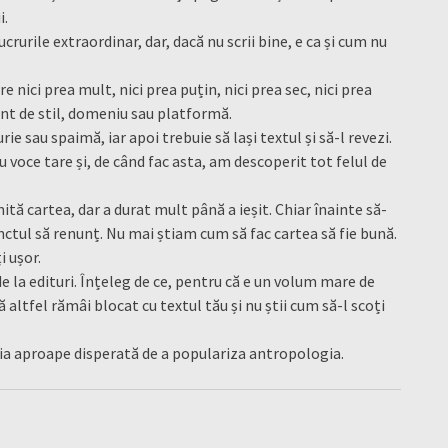
i.
ucrurile extraordinar, dar, dacă nu scrii bine, e ca și cum nu
re nici prea mult, nici prea puțin, nici prea sec, nici prea
nt de stil, domeniu sau platformă.
ie sau spaimă, iar apoi trebuie să lași textul și să-l revezi.
u voce tare și, de când fac asta, am descoperit tot felul de
ă cartea, dar a durat mult până a ieșit. Chiar înainte să-
nctul să renunț. Nu mai știam cum să fac cartea să fie bună.
i ușor.
e la edituri. Înțeleg de ce, pentru că e un volum mare de
altfel rămâi blocat cu textul tău și nu știi cum să-l scoți
ia aproape disperată de a populariza antropologia.