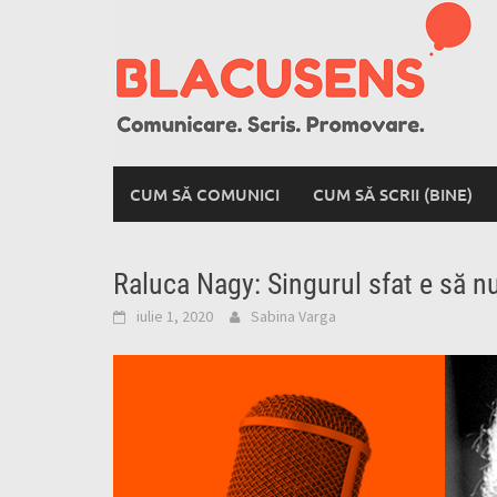
Skip
to
content
CUM SĂ COMUNICI
CUM SĂ SCRII (BINE)
Raluca Nagy: Singurul sfat e să n
iulie 1, 2020
Sabina Varga