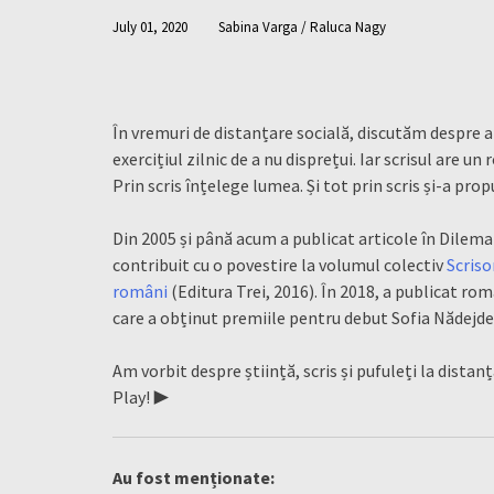
July 01, 2020
Sabina Varga / Raluca Nagy
În vremuri de distanțare socială, discutăm despre a
exercițiul zilnic de a nu disprețui. Iar scrisul are un
Prin scris înțelege lumea. Și tot prin scris și-a pr
Din 2005 și până acum a publicat articole în Dilema 
contribuit cu o povestire la volumul colectiv
Scriso
români
(Editura Trei, 2016). În 2018, a publicat ro
care a obținut premiile pentru debut Sofia Nădejde
Am vorbit despre știință, scris și pufuleți la distanț
Play! ▶️
Au fost menționate: