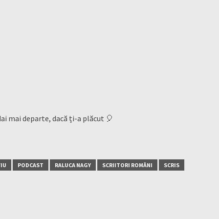
dai mai departe, dacă ți-a plăcut 🎈
IU
PODCAST
RALUCA NAGY
SCRIITORI ROMÂNI
SCRIS