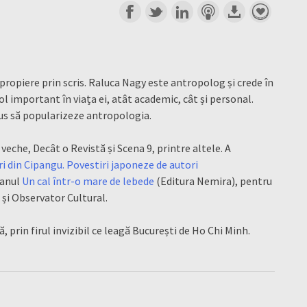
propiere prin scris. Raluca Nagy este antropolog și crede în
 rol important în viața ei, atât academic, cât și personal.
opus să popularizeze antropologia.
veche, Decât o Revistă și Scena 9, printre altele. A
ri din Cipangu. Povestiri japoneze de autori
manul
Un cal într-o mare de lebede
(Editura Nemira), pentru
 și Observator Cultural.
ă, prin firul invizibil ce leagă București de Ho Chi Minh.