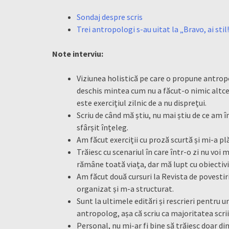
Sondaj despre scris
Trei antropologi s-au uitat la „Bravo, ai stil!
Note interviu:
Viziunea holistică pe care o propune antrop
deschis mintea cum nu a făcut-o nimic altc
este exercițiul zilnic de a nu disprețui.
Scriu de când mă știu, nu mai știu de ce am î
sfârșit înțeleg.
Am făcut exerciții cu proză scurtă și mi-a pl
Trăiesc cu scenariul în care într-o zi nu voi
rămâne toată viața, dar mă lupt cu obiectiv
Am făcut două cursuri la Revista de povestiri
organizat și m-a structurat.
Sunt la ultimele editări și rescrieri pentru u
antropolog, așa că scriu ca majoritatea scrii
Personal, nu mi-ar fi bine să trăiesc doar din 