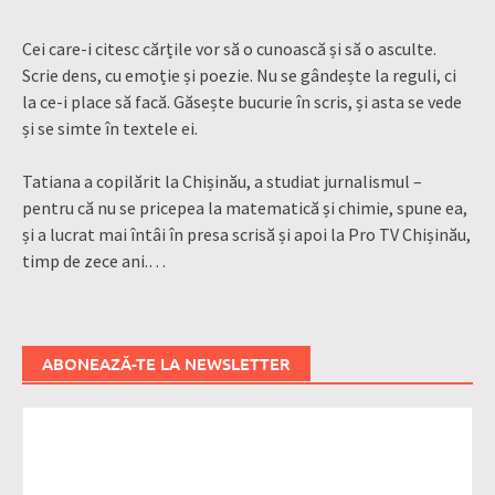
Cei care-i citesc cărțile vor să o cunoască și să o asculte.
Scrie dens, cu emoție și poezie. Nu se gândește la reguli, ci
la ce-i place să facă. Găsește bucurie în scris, și asta se vede
și se simte în textele ei.
Tatiana a copilărit la Chișinău, a studiat jurnalismul –
pentru că nu se pricepea la matematică și chimie, spune ea,
și a lucrat mai întâi în presa scrisă și apoi la Pro TV Chișinău,
timp de zece ani.…
ABONEAZĂ-TE LA NEWSLETTER