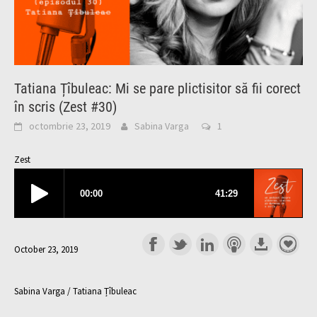
Tatiana Țîbuleac: Mi se pare plictisitor să fii corect
în scris (Zest #30)
octombrie 23, 2019
Sabina Varga
1
Zest
October 23, 2019
Sabina Varga / Tatiana Țîbuleac