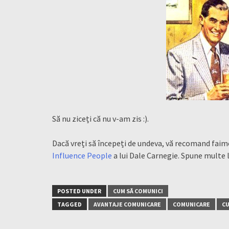
Să nu ziceți că nu v-am zis :).
Dacă vreți să începeți de undeva, vă recomand faimo
Influence People
a lui Dale Carnegie. Spune multe 
POSTED UNDER
CUM SĂ COMUNICI
TAGGED
AVANTAJE COMUNICARE
COMUNICARE
CU