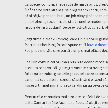
Ca specie, comunicăm de sute de mii de ani. E drept,
încât să ne organizăm și să progresăm. Iar tu, care 
să ai câțiva prieteni buni, un job okay și cât să te d
smartphone, social media și alte unelte moderne ca
nevoie de instrucțiuni? De ce există cărți, cursuri, b
Știți filmele alea cu avocați care țin pledoarii genia
Martin Luther King în care spune că “
I have a drea
Sau prietenul ăla care parcă e un pic mai plăcut dec
Să fii un comunicator (mai) bun nu e doar o modă sa
atent la context; să-ți alegi cuvintele potrivite; să v
folosești mimica, gesturile și pauzele care accentu
carismatic, credibil și concis; să știi când e cazul să
irosești timpul nimănui și că cei din jur au ceva de c
Pentru că a comunica mai bine are tot felul de avant
utile. Cum ar fi: să te faci mai plăcut, să obții ce vre