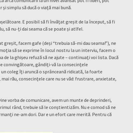
că arta comunicării la un nivel avansat pot fi lideri, pot
r și simplu să ducă o viață mai bună.
șelătoare. E posibil să fi învățat greșit de la început, să fi
u, să nu-ți dai seama că se poate și atlfel.
at greșit, facem gafe (deși “trebuia să-mi dau seama!”), ne
oția să se exprime în locul nostru la un interviu, facem o
de la ghișeu refuză să ne ajute – continuați voi lista. Dacă
de convingătoare, gândiți-vă la consecințele
 un coleg îți aruncă o sprânceană ridicată, la foarte
, mai rău, consecințele care nu se văd: frustrare, anxietate,
nd vine vorba de comunicare, avem un munte de deprinderi,
primul rând, trebuie să le conștientizăm. Nu e comod să ne
manți ne-am dori. Dar e un efort care merită. Pentru că