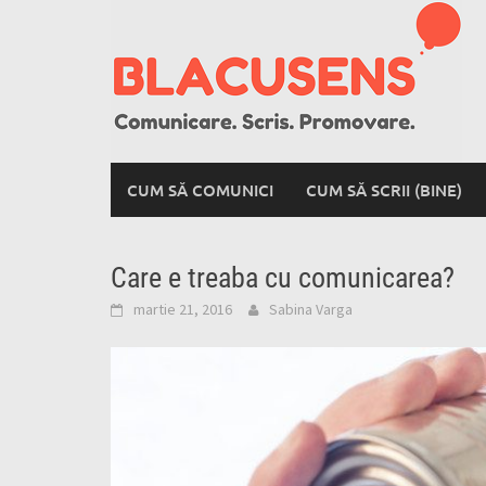
Skip
to
content
CUM SĂ COMUNICI
CUM SĂ SCRII (BINE)
Care e treaba cu comunicarea?
martie 21, 2016
Sabina Varga