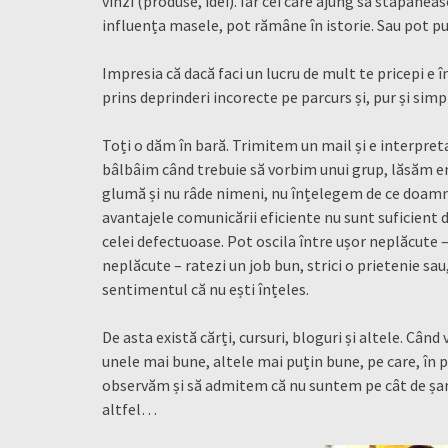
vinzi (produse, idei). Iar cei care ajung să stăpâneas
influența masele, pot rămâne în istorie. Sau pot pu
Impresia că dacă faci un lucru de mult te pricepi e în
prins deprinderi incorecte pe parcurs și, pur și simpl
Toți o dăm în bară. Trimitem un mail și e interpret
bâlbâim când trebuie să vorbim unui grup, lăsăm em
glumă și nu râde nimeni, nu înțelegem de ce doamna 
avantajele comunicării eficiente nu sunt suficient 
celei defectuoase. Pot oscila între ușor neplăcute –
neplăcute – ratezi un job bun, strici o prietenie sau
sentimentul că nu ești înțeles.
De asta există cărți, cursuri, bloguri și altele. Câ
unele mai bune, altele mai puțin bune, pe care, în 
observăm și să admitem că nu suntem pe cât de șar
altfel…