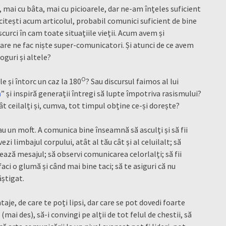
 mai cu bâta, mai cu picioarele, dar ne-am înțeles suficient
citești acum articolul, probabil comunici suficient de bine
escurci în cam toate situațiile vieții. Acum avem și
re ne fac niște super-comunicatori. Și atunci de ce avem
loguri și altele?
O
le și întorc un caz la 180
? Sau discursul faimos al lui
m
” și inspiră generații întregi să lupte împotriva rasismului?
ât ceilalți și, cumva, tot timpul obține ce-și dorește?
u un moft. A comunica bine înseamnă să asculți și să fii
ezi limbajul corpului, atât al tău cât și al celuilalt; să
ează mesajul; să observi comunicarea celorlalți; să fii
 faci o glumă și când mai bine taci; să te asiguri că nu
âștigat.
aje, de care te poți lipsi, dar care se pot dovedi foarte
i (mai des), să-i convingi pe alții de tot felul de chestii, să