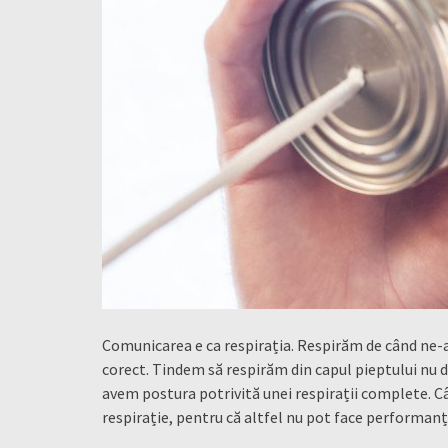
Comunicarea e ca respirația. Respirăm de când ne
corect. Tindem să respirăm din capul pieptului nu 
avem postura potrivită unei respirații complete. Cânt
respirație, pentru că altfel nu pot face performanț