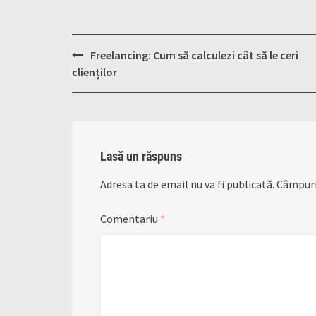
Post
Freelancing: Cum să calculezi cât să le ceri
navigation
clienților
Lasă un răspuns
Adresa ta de email nu va fi publicată.
Câmpuri
Comentariu
*