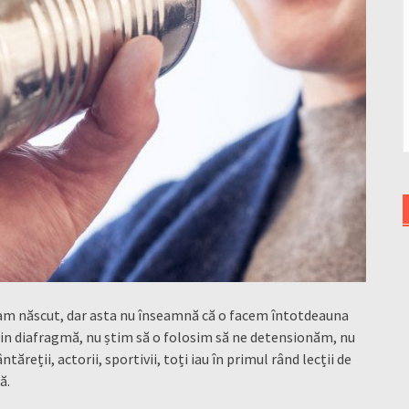
-am născut, dar asta nu înseamnă că o facem întotdeauna
din diafragmă, nu știm să o folosim să ne detensionăm, nu
ăreții, actorii, sportivii, toți iau în primul rând lecții de
ă.