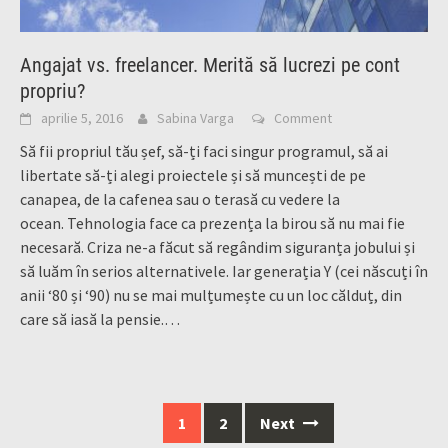
Angajat vs. freelancer. Merită să lucrezi pe cont
propriu?
aprilie 5, 2016
Sabina Varga
Comment
Să fii propriul tău șef, să-ți faci singur programul, să ai
libertate să-ți alegi proiectele și să muncești de pe
canapea, de la cafenea sau o terasă cu vedere la
ocean. Tehnologia face ca prezența la birou să nu mai fie
necesară. Criza ne-a făcut să regândim siguranța jobului și
să luăm în serios alternativele. Iar generația Y (cei născuți în
anii ‘80 și ‘90) nu se mai mulțumește cu un loc călduț, din
care să iasă la pensie.…
Posts
1
2
Next
navigation