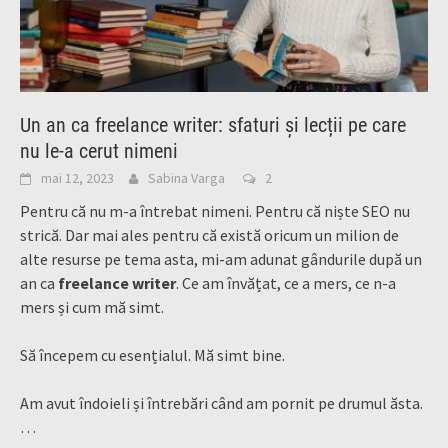
Un an ca freelance writer: sfaturi și lecții pe care
nu le-a cerut nimeni
mai 12, 2023
Sabina Varga
2
Pentru că nu m-a întrebat nimeni. Pentru că niște SEO nu
strică. Dar mai ales pentru că există oricum un milion de
alte resurse pe tema asta, mi-am adunat gândurile după un
an ca
freelance writer
. Ce am învățat, ce a mers, ce n-a
mers și cum mă simt.
Să începem cu esențialul. Mă simt bine.
Am avut îndoieli și întrebări când am pornit pe drumul ăsta.
…