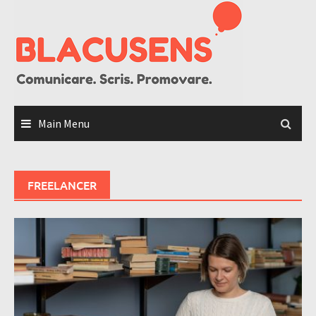
Skip
to
content
Main Menu
FREELANCER