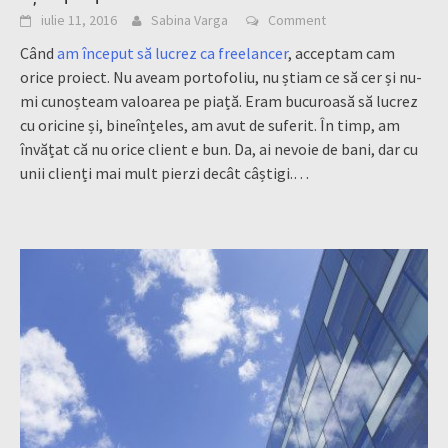
iulie 11, 2016
Sabina Varga
Comment
Când
am început să lucrez ca freelancer
, acceptam cam
orice proiect. Nu aveam portofoliu, nu știam ce să cer și nu-
mi cunoșteam valoarea pe piață. Eram bucuroasă să lucrez
cu oricine și, bineînțeles, am avut de suferit. În timp, am
învățat că nu orice client e bun. Da, ai nevoie de bani, dar cu
unii clienți mai mult pierzi decât câștigi.
…