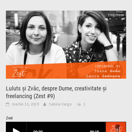
Luluts și Zvâc, despre Dume, creativitate și
freelancing (Zest #9)
martie 13, 2019
Sabina Varga
1
Zest