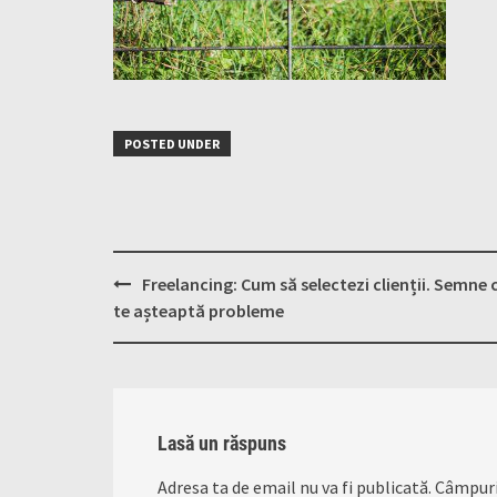
POSTED UNDER
Post
Freelancing: Cum să selectezi clienții. Semne 
navigation
te așteaptă probleme
Lasă un răspuns
Adresa ta de email nu va fi publicată.
Câmpuri