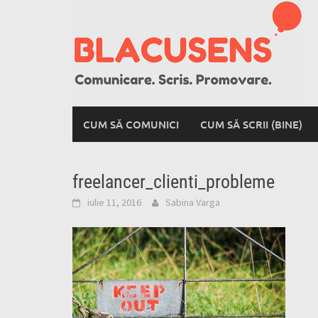
Skip
to
content
CUM SĂ COMUNICI
CUM SĂ SCRII (BINE)
freelancer_clienti_probleme
iulie 11, 2016
Sabina Varga